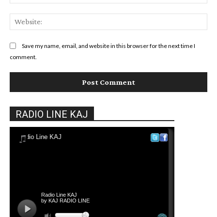
Web
Save my name, email, and website in this browser for the next time I
comment.
RADIO LINE KAJ