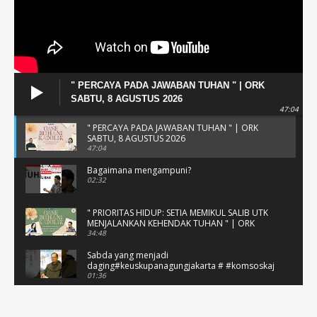
" PERCAYA PADA JAWABAN TUHAN " | ORK
SABTU, 8 AGUSTUS 2026
47:04
" PERCAYA PADA JAWABAN TUHAN " | ORK
SABTU, 8 AGUSTUS 2026
47:04
Bagaimana mengampuni?
02:32
" PRIORITAS HIDUP: SETIA MEMIKUL SALIB UTK
MENJALANKAN KEHENDAK TUHAN " | ORK
JUMAT, 7 AGUSTUS 2026
34:48
Sabda yang menjadi
daging#keuskupanagungjakarta # #komsoskaj
#podcast
01:36
" MEMANDANG KEMULIAAN KRISTUS
DITEGUHKAN UNTUK SETIA MEMIKUL SALIB " |