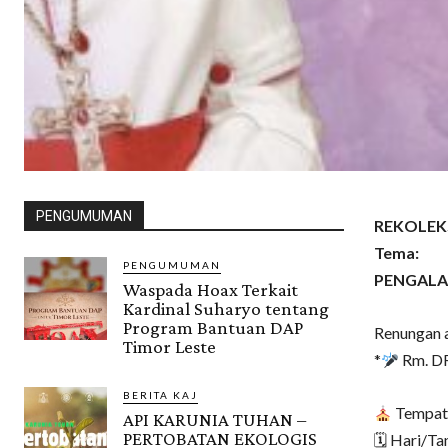
PENGUMUMAN
REKOLEKS
Tema:
PENGUMUMAN
PENGALA
Waspada Hoax Terkait
Kardinal Suharyo tentang
Program Bantuan DAP
Renungan a
Timor Leste
*
Rm. DR
BERITA KAJ
Tempat 
API KARUNIA TUHAN –
PERTOBATAN EKOLOGIS
🗓 Hari/Ta