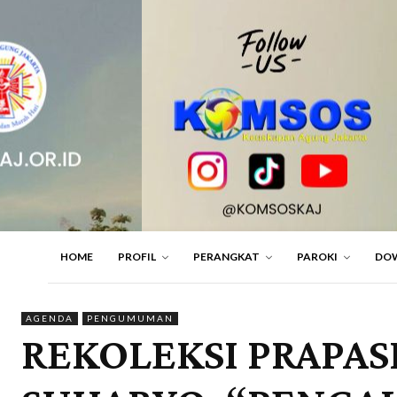
HOME
PROFIL
PERANGKAT
PAROKI
DO
AGENDA
PENGUMUMAN
REKOLEKSI PRAPAS