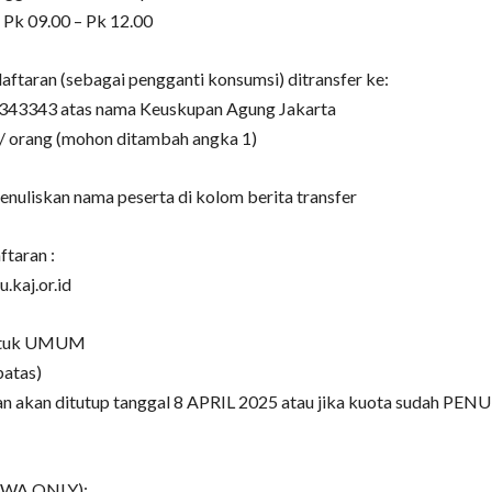
 Pk 09.00 – Pk 12.00
aftaran (sebagai pengganti konsumsi) ditransfer ke:
43343 atas nama Keuskupan Agung Jakarta
/ orang (mohon ditambah angka 1)
nuliskan nama peserta di kolom berita transfer
ftaran :
u.kaj.or.id
ntuk UMUM
batas)
n akan ditutup tanggal 8 APRIL 2025 atau jika kuota sudah PENU
 (WA ONLY):