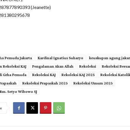
87877890393 (Jeanette)
281380295678
ha Pemuda Jakarta
Kardinal Ignatius Suharyo
keuskupan agung jakar
n Rekoleksi KAJ
Pengalaman Akan Allah
Rekoleksi
Rekoleksi Bersa
di Grha Pemuda
Rekoleksi KAJ
Rekoleksi KAJ 2025
Rekoleksi Katoli
Prapaskah
Rekoleksi Prapaskah 2025
Rekoleksi Umum 2025
Rm. Setyo Wibowo SJ
e