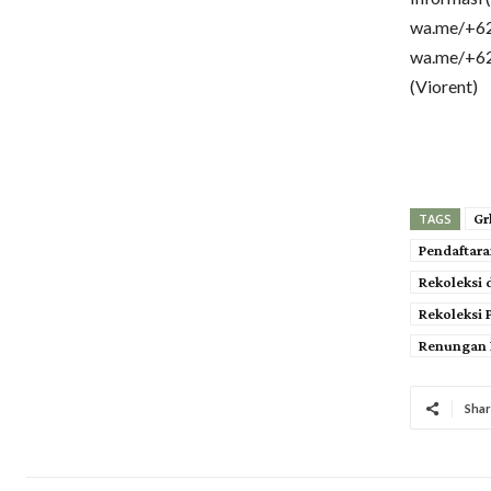
wa.me/+62
wa.me/+6
(Viorent)
Gr
TAGS
Pendaftara
Rekoleksi 
Rekoleksi 
Renungan 
Shar