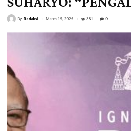
SUHARYO: “PENGA
By
Redaksi
381
0
March 15, 2025