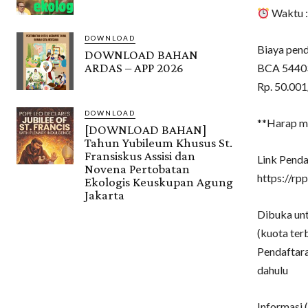
Waktu :
DOWNLOAD
Biaya pend
DOWNLOAD BAHAN
ARDAS – APP 2026
BCA 54403
Rp. 50.001
DOWNLOAD
**Harap me
[DOWNLOAD BAHAN]
Tahun Yubileum Khusus St.
Fransiskus Assisi dan
Link Penda
Novena Pertobatan
https://rpp
Ekologis Keuskupan Agung
Jakarta
Dibuka u
(kuota ter
Pendaftara
dahulu
Informasi