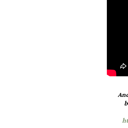
An
b
h