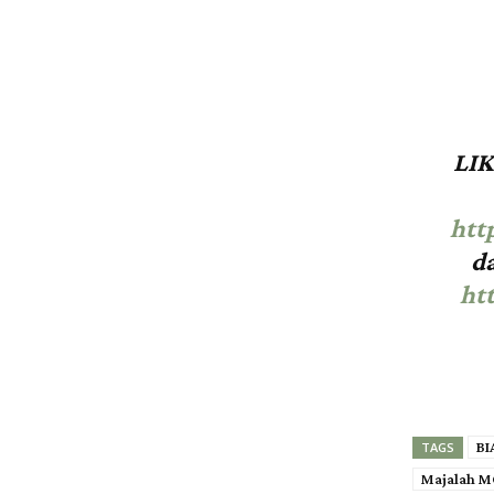
LIK
htt
d
ht
BI
TAGS
Majalah M