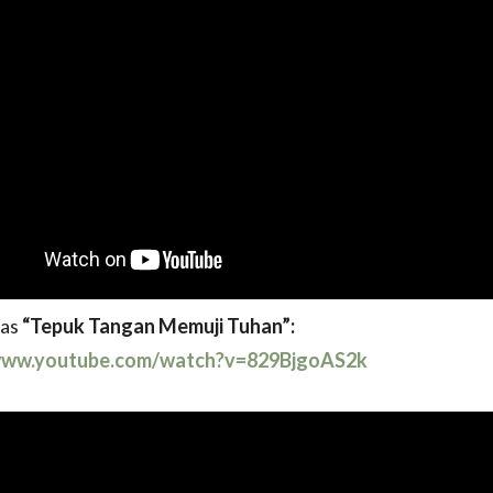
bas
“Tepuk Tangan Memuji Tuhan”:
/www.youtube.com/watch?v=829BjgoAS2k