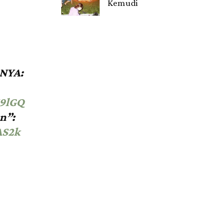
Kemudi
Gendis.ID
NYA:
9lGQ
n”:
AS2k