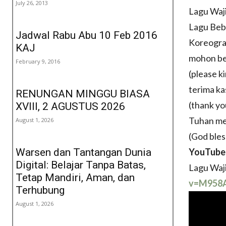
July 26, 2013
Lagu Waj
Lagu Beb
Jadwal Rabu Abu 10 Feb 2016
Koreogra
KAJ
mohon ber
February 9, 2016
(please ki
terima ka
RENUNGAN MINGGU BIASA
(thank yo
XVIII, 2 AGUSTUS 2026
Tuhan me
August 1, 2026
(God bless
Warsen dan Tantangan Dunia
YouTube
Digital: Belajar Tanpa Batas,
Lagu Waj
Tetap Mandiri, Aman, dan
v=M958
Terhubung
August 1, 2026