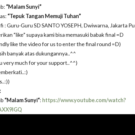
ib:
“Malam Sunyi”
as:
“Tepuk Tangan Memuji Tuhan”
fi : Guru-Guru SD SANTO YOSEPH, Dwiwarna, Jakarta Pu
ikan “like” supaya kami bisa memasuki babak final =D
ndly like the video for us to enter the final round =D)
sih banyak atas dukungannya..^^
u very much for your support..^^)
mberkati..:)
..:))
:
ib
“
Malam Sunyi
“
:
https://www.youtube.com/watch?
AXX9lGQ