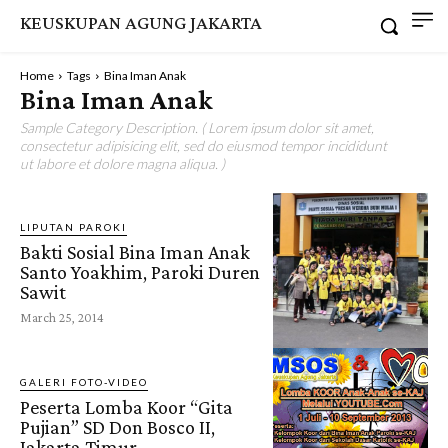
KEUSKUPAN AGUNG JAKARTA
Home
Tags
Bina Iman Anak
Bina Iman Anak
Sample Category Description. ( Lorem ipsum dolor sit amet,
consectetur adipisicing elit, sed do eiusmod tempor incididunt
ut labore et dolore magna aliqua. )
LIPUTAN PAROKI
Bakti Sosial Bina Iman Anak
Santo Yoakhim, Paroki Duren
Sawit
March 25, 2014
GALERI FOTO-VIDEO
Peserta Lomba Koor “Gita
Pujian” SD Don Bosco II,
Jakarta Timur