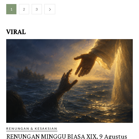
1
2
3
VIRAL
RENUNGAN & KESAKSIAN
RENUNGAN MINGGU BIASA XIX, 9 Agustus