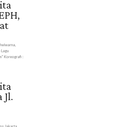
ita
EPH,
at
Dwiwarna,
 Lagu
" Koreografi :
ita
 Jl.