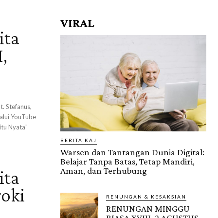
VIRAL
ita
,
. Stefanus,
alui YouTube
itu Nyata"
BERITA KAJ
Warsen dan Tantangan Dunia Digital:
Belajar Tanpa Batas, Tetap Mandiri,
Aman, dan Terhubung
ita
roki
RENUNGAN & KESAKSIAN
RENUNGAN MINGGU
BIASA XVIII, 2 AGUSTUS