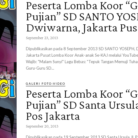
Peserta Lomba Koor “G
Pujian” SD SANTO YOS
Dwiwarna, Jakarta Pus
September 23, 2013
Dipublikasikan pada 8 September 2013 SD SANTO YOSEPH, 
Jakarta Pusat Lomba Koor Anak-anak Se-KAJ melalui YouTube
Wajib: "Malam Sunyi" Lagu Bebas: "Tepuk Tangan Memuji Tuhan
Guru-Guru SD...
GALERI FOTO-VIDEO
Peserta Lomba Koor “G
Pujian” SD Santa Ursula
Pos Jakarta
September 20, 2013
Dipublikasikan pada 19 September 2013 SD Santa Ursula Jl. Pos Jakarta