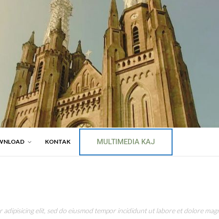
MULTIMEDIA KAJ
WNLOAD
KONTAK
adipisicing elit, sed do eiusmod tempor incididunt ut labore et dolore magn