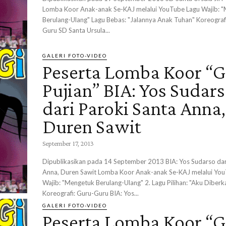
Lomba Koor Anak-anak Se-KAJ melalui YouTube Lagu Wajib: 
Berulang-Ulang" Lagu Bebas: "Jalannya Anak Tuhan" Koreografi
Guru SD Santa Ursula...
GALERI FOTO-VIDEO
Peserta Lomba Koor “G
Pujian” BIA: Yos Sudar
dari Paroki Santa Anna,
Duren Sawit
September 17, 2013
Dipublikasikan pada 14 September 2013 BIA: Yos Sudarso dari Paroki Santa
Anna, Duren Sawit Lomba Koor Anak-anak Se-KAJ melalui You
Wajib: "Mengetuk Berulang-Ulang" 2. Lagu Pilihan: "Aku Diberka
Koreografi: Guru-Guru BIA: Yos...
GALERI FOTO-VIDEO
Peserta Lomba Koor “G