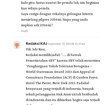
kalo gitu, harus nuntut ke pemda lah, izin beginian
kan wilaya pemda.
Saya curiga dengan vokalnya golongan kristen
menjelang pilpres 2014 ini. Siapa yang anda
siapkan utk 2014 ini !
Reply
Redaksi KAJ
September 27, 2013 At 11:27 am
Ytk. Sdr Rioz,
Redaksi memilih judul: “….. di bawah
Pemerintahan SBY” karena SBY telah menerima
“Penghargaan Tokoh Toleransi Beragama –
World Statesman Award 2013 dari Appeal of
Conscience Foundation (ACF) di Garden Foyer,
Hotel The Pierre, New York 2013. Padahal
kenyataan yang terjadi di Indonesia, banyak
sekali pelanggaran Hak Asasi untuk beribadah
di Indonesia dan itu dibiarkan begitu saja terjadi