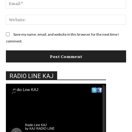
Ema
Web
Save my name, email, and website in this browser for the next time I
comment.
RADIO LINE KAJ