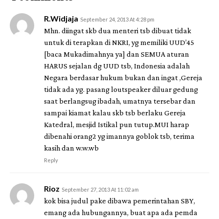
R.Widjaja
September 24, 2013 At 4:28 pm
Mhn. diingat skb dua menteri tsb dibuat tidak
untuk di terapkan di NKRI, yg memiliki UUD’45
[baca Mukadimahnya ya] dan SEMUA aturan
HARUS sejalan dg UUD tsb, Indonesia adalah
Negara berdasar hukum bukan dan ingat ,Gereja
tidak ada yg. pasang loutspeaker diluar gedung
saat berlangsug ibadah, umatnya tersebar dan
sampai kiamat kalau skb tsb berlaku Gereja
Katedral, mesjid Istikal pun tutup.MUI harap
dibenahi orang2 yg imannya goblok tsb, terima
kasih dan w.w.wb
Reply
Rioz
September 27, 2013 At 11:02 am
kok bisa judul pake dibawa pemerintahan SBY,
emang ada hubungannya, buat apa ada pemda