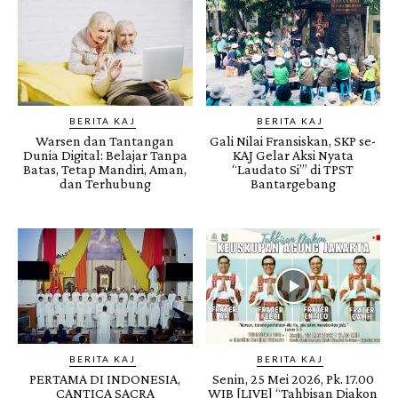
BERITA KAJ
BERITA KAJ
Warsen dan Tantangan
Gali Nilai Fransiskan, SKP se-
Dunia Digital: Belajar Tanpa
KAJ Gelar Aksi Nyata
Batas, Tetap Mandiri, Aman,
“Laudato Si’” di TPST
dan Terhubung
Bantargebang
BERITA KAJ
BERITA KAJ
PERTAMA DI INDONESIA,
Senin, 25 Mei 2026, Pk. 17.00
CANTICA SACRA
WIB [LIVE] “Tahbisan Diakon