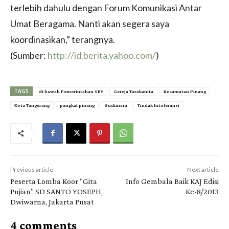
terlebih dahulu dengan Forum Komunikasi Antar
Umat Beragama. Nanti akan segera saya
koordinasikan,” terangnya.
(Sumber:
http://id.berita.yahoo.com/
)
TAGS
di bawah Pemerintahan SBY
Gereja Tarakanita
Kecamatan Pinang
Kota Tangerang
pangkal pinang
Sudimara
Tindak Intoleransi
Previous article
Next article
Peserta Lomba Koor “Gita
Info Gembala Baik KAJ Edisi
Pujian” SD SANTO YOSEPH,
Ke-8/2013
Dwiwarna, Jakarta Pusat
4 comments