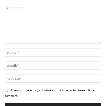
Comment:
Na
Ema
Web
Save my name, email, and website in this browser for the next time I
comment.