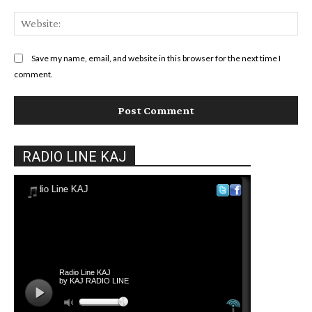
Web
Save my name, email, and website in this browser for the next time I
comment.
RADIO LINE KAJ