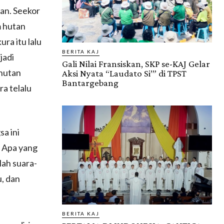
kan. Seekor
m hutan
ura itu lalu
BERITA KAJ
jadi
Gali Nilai Fransiskan, SKP se-KAJ Gelar
 hutan
Aksi Nyata “Laudato Si’” di TPST
Bantargebang
a telalu
a ini
. Apa yang
lah suara-
, dan
BERITA KAJ