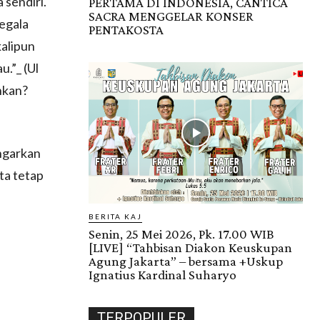
 sendiri.
PERTAMA DI INDONESIA, CANTICA
SACRA MENGGELAR KONSER
egala
PENTAKOSTA
kalipun
.”_ (Ul
ahkan?
engarkan
ta tetap
BERITA KAJ
Senin, 25 Mei 2026, Pk. 17.00 WIB
[LIVE] “Tahbisan Diakon Keuskupan
Agung Jakarta” – bersama +Uskup
Ignatius Kardinal Suharyo
TERPOPULER