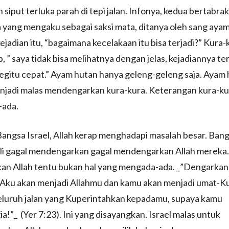
 siput terluka parah di tepi jalan. Infonya, kedua bertabra
 yang mengaku sebagai saksi mata, ditanya oleh sang aya
ejadian itu, “bagaimana kecelakaan itu bisa terjadi?” Kura-k
 ” saya tidak bisa melihatnya dengan jelas, kejadiannya ter
gitu cepat.” Ayam hutan hanya geleng-geleng saja. Ayam
njadi malas mendengarkan kura-kura. Keterangan kura-kur
ada.
ngsa Israel, Allah kerap menghadapi masalah besar. Bangs
ali gagal mendengarkan gagal mendengarkan Allah mereka
an Allah tentu bukan hal yang mengada-ada. _”Dengarkan
 Aku akan menjadi Allahmu dan kamu akan menjadi umat-Ku
seluruh jalan yang Kuperintahkan kepadamu, supaya kamu
a!”_ (Yer 7:23). Ini yang disayangkan. Israel malas untuk