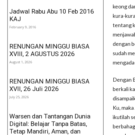
keong dan
Jadwal Rabu Abu 10 Feb 2016
kura-kura
KAJ
tentang k
February 9, 2016
menjawab,
dengan be
RENUNGAN MINGGU BIASA
sudah me
XVIII, 2 AGUSTUS 2026
mengada-
August 1, 2026
Dengan Ba
RENUNGAN MINGGU BIASA
XVII, 26 Juli 2026
berkali k
July 25, 2026
disampaik
Ku, maka
Warsen dan Tantangan Dunia
ikutilah 
Digital: Belajar Tanpa Batas,
berbahagi
Tetap Mandiri, Aman, dan