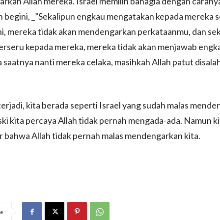
kan Allah mereka. Israel memilih bahagia dengan caranya
h begini, _”Sekalipun engkau mengatakan kepada mereka s
ni, mereka tidak akan mendengarkan perkataanmu, dan se
erseru kepada mereka, mereka tidak akan menjawab engkau
ka saatnya nanti mereka celaka, masihkah Allah patut disal
 terjadi, kita berada seperti Israel yang sudah malas mend
ski kita percaya Allah tidak pernah mengada-ada. Namun ki
 bahwa Allah tidak pernah malas mendengarkan kita.
e