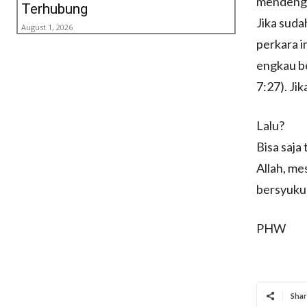
mendengar
Terhubung
Jika suda
August 1, 2026
perkara i
engkau b
7:27). Ji
Lalu?
Bisa saja
Allah, me
bersyukur
PHW
Shar