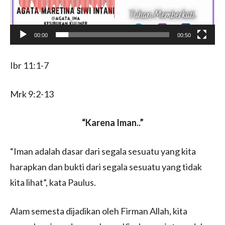
r
00:00
00:50
Ibr 11:1-7
Mrk 9:2-13
“Karena Iman..”
“Iman adalah dasar dari segala sesuatu yang kita
harapkan dan bukti dari segala sesuatu yang tidak
kita lihat”, kata Paulus.
Alam semesta dijadikan oleh Firman Allah, kita