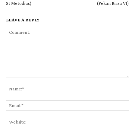
St Metodius)
(Pekan Biasa VI)
LEAVE A REPLY
Comment:
Na
Ema
Web