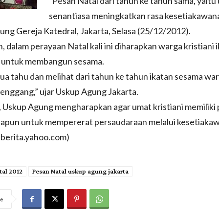
“Pesan Natal dari tahun ke tahun sama, yaitu
senantiasa meningkatkan rasa kesetiakawanan
ng Gereja Katedral, Jakarta, Selasa (25/12/2012).
, dalam perayaan Natal kali ini diharapkan warga kristiani 
 untuk membangun sesama.
ua tahu dan melihat dari tahun ke tahun ikatan sesama wa
enggang,” ujar Uskup Agung Jakarta.
, Uskup Agung mengharapkan agar umat kristiani memiliki
apapun untuk mempererat persaudaraan melalui kesetiaka
d.berita.yahoo.com)
tal 2012
Pesan Natal uskup agung jakarta
e