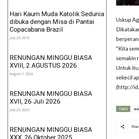
Hari Kaum Muda Katolik Sedunia
Uskup Agu
dibuka dengan Misa di Pantai
Copacabana Brazil
Dikatakan
July 26, 2013
berperan
“Kita sem
RENUNGAN MINGGU BIASA
semakin r
XVIII, 2 AGUSTUS 2026
Untuk itu
August 1, 2026
sekecil 
(http://i
RENUNGAN MINGGU BIASA
XVII, 26 Juli 2026
na
TAGS
July 25, 2026
Shar
RENUNGAN MINGGU BIASA
XXX, 26 Oktober 2025