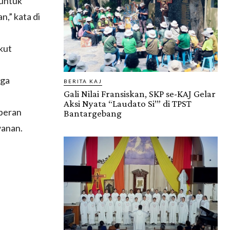
 untuk
,” kata di
ikut
rga
BERITA KAJ
Gali Nilai Fransiskan, SKP se-KAJ Gelar
Aksi Nyata “Laudato Si’” di TPST
 peran
Bantargebang
wanan.