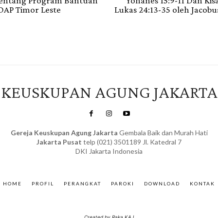
tentang Program Bantuan
Yohanes 15:9-11 Dan Ki
DAP Timor Leste
Lukas 24:13-35 oleh Jacobus
KEUSKUPAN AGUNG JAKARTA
Gereja Keuskupan Agung Jakarta
Gembala Baik dan Murah Hati
Jakarta Pusat
telp (021) 3501189 Jl. Katedral 7
DKI Jakarta Indonesia
SuarNews.com
&
Gendis
HOME
PROFIL
PERANGKAT
PAROKI
DOWNLOAD
KONTAK
Created by Raka KAJ