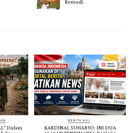
Kemudi
Gendis.ID
IAN
BERITA KAJ
AL” Dalam
KARDINAL SUHARYO: INI DUA