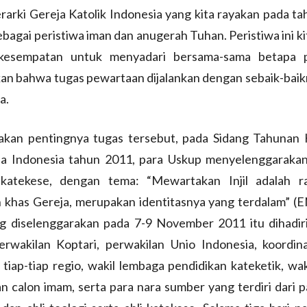
rarki Gereja Katolik Indonesia yang kita rayakan pada tahu
ebagai peristiwa iman dan anugerah Tuhan. Peristiwa ini k
 kesempatan untuk menyadari bersama-sama betapa 
an bahwa tugas pewartaan dijalankan dengan sebaik-baik
a.
 akan pentingnya tugas tersebut, pada Sidang Tahunan 
ja Indonesia tahun 2011, para Uskup menyelenggarakan 
katekese, dengan tema: “Mewartakan Injil adalah 
 khas Gereja, merupakan identitasnya yang terdalam” (E
ng diselenggarakan pada 7-9 November 2011 itu dihadiri
erwakilan Koptari, perwakilan Unio Indonesia, koordina
 tiap-tiap regio, wakil lembaga pendidikan kateketik, wa
n calon imam, serta para nara sumber yang terdiri dari p