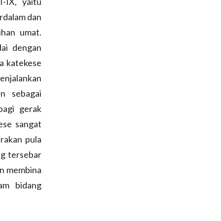
-IX, yaitu
rdalam dan
uhan umat.
dai dengan
a katekese
menjalankan
un sebagai
bagi gerak
ese sangat
irakan pula
ng tersebar
an membina
lam bidang