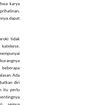
ahwa karya
prihatinan,
hnya dapat
roki tidak
 katekese.
k mempunyai
 kurangnya
a beberapa
alasan. Ada
batkan diri
 itu perlu
pentingnya
iri semua