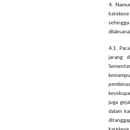
4. Namun
katekese 
sehingga
dilaksana
4.1. Par
jarang 
Sementara
kemampua
pembinaa
keuskupan
juga geja
dalam ka
ditangga
katekes