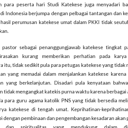
 para peserta hari Studi Katekese juga menyadari b
di Indonesia berjumpa dengan pelbagai tantangan dan ke
 hasil perumusan katekese umat dalam PKKI tidak seutu
kan.
a pastor sebagai penanggungjawab katekese tingkat pa
dirasakan kurang memberikan perhatian pada karya
 itu, tidak sedikit pula para petugas katekese yang tida
n yang memadai dalam menjalankan katekese karena
n yang berkelanjutan. Disadari pula kenyataan bahw
 tidak mengangkat katekis purna waktu karena berbagai 
la para guru agama katolik PNS yang tidak bersedia meli
rya katekese di tengah umat. Keprihatinan-keprihatinan
pi dengan pembinaan dan pengembangan kesadaran akan 
e dan spiritualitas yang mendukung dalam d