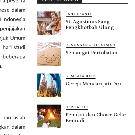
ara peserta
kese dalam
SANTO-SANTA
i Indonesia
St. Agustinus Sang
Pengkhotbah Ulung
penjajakan
unjuk Umum
RENUNGAN & KESAKSIAN
 hari studi
Semangat Pertobatan
n beberapa
n.
GEMBALA BAIK
Gereja Mencari Jati Diri
BERITA KAJ
Pemikat dan Choice Gelar
 pantaslah
Kemudi
gkan dalam
Gendis.ID