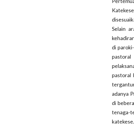
Pertemua
Katekese
disesuai
Selain a
kehadira
di paroki
pastoral
pelaksan
pastoral
tergantun
adanya P
di beber
tenaga-t
katekese