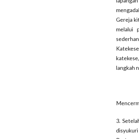
lapangan 
mengadak
Gereja ki
melalui 
sederhan
Katekese
katekes
langkah n
Mencerma
3. Setel
disyukur