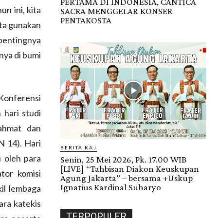
PERTAMA DI INDONESIA, CANTICA
n ini, kita
SACRA MENGGELAR KONSER
PENTAKOSTA
ita gunakan
pentingnya
nya di bumi
Konferensi
hari studi
rahmat dan
N 14). Hari
BERITA KAJ
 oleh para
Senin, 25 Mei 2026, Pk. 17.00 WIB
[LIVE] “Tahbisan Diakon Keuskupan
tor komisi
Agung Jakarta” – bersama +Uskup
Ignatius Kardinal Suharyo
kil lembaga
ara katekis
TERPOPULER