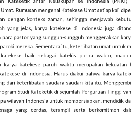
n Kateketik antar Keuskupan se Indonesia (PKKI) I
 Umat. Rumusan mengenai Katekese Umat setiap kali dipe
kan dengan konteks zaman, sehingga menjawab kebut
rah yang jelas, karya katekese di Indonesia juga ditan
n para pastor yang sungguh-sungguh menggerakkan kary
-paroki mereka. Sementara itu, keterlibatan umat untuk 
 katekese baik sebagai katekis purna waktu, maup
a karya katekese paruh waktu merupakan kekuatan 
 katekese di Indonesia. Harus diakui bahwa karya katek
g dari keterlibatan saudara-saudari kita itu. Menggemb
rogram Studi Kateketik di sejumlah Perguruan Tinggi ya
apa wilayah Indonesia untuk mempersiapkan, mendidik d
enaga yang cerdas, terampil serta berkomitmen da
.