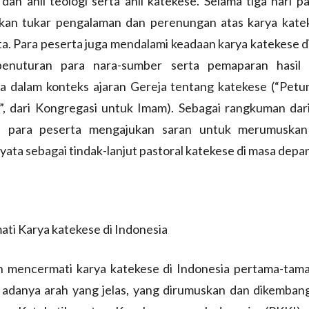
dan ahli teologi serta ahli katekese. Selama tiga hari p
an tukar pengalaman dan perenungan atas karya kate
ta. Para peserta juga mendalami keadaan karya katekese d
penuturan para nara-sumber serta pemaparan hasil 
a dalam konteks ajaran Gereja tentang katekese (“Pet
”, dari Kongregasi untuk Imam). Sebagai rangkuman dari
e, para peserta mengajukan saran untuk merumuska
yata sebagai tindak-lanjut pastoral katekese di masa depa
ti Karya katekese di Indonesia
ah mencermati karya katekese di Indonesia pertama-tama
i adanya arah yang jelas, yang dirumuskan dan dikemban