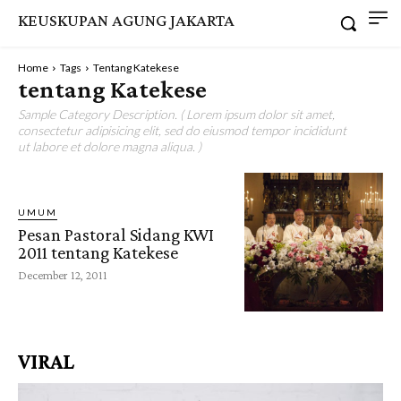
KEUSKUPAN AGUNG JAKARTA
Home
Tags
Tentang Katekese
tentang Katekese
Sample Category Description. ( Lorem ipsum dolor sit amet,
consectetur adipisicing elit, sed do eiusmod tempor incididunt
ut labore et dolore magna aliqua. )
UMUM
Pesan Pastoral Sidang KWI
2011 tentang Katekese
December 12, 2011
VIRAL