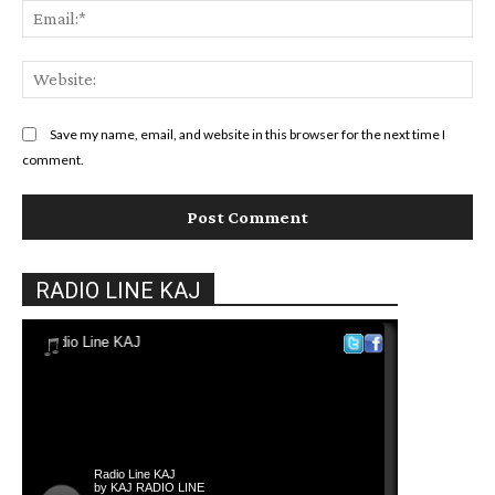
Ema
Web
Save my name, email, and website in this browser for the next time I
comment.
RADIO LINE KAJ