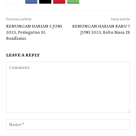
Previous article
Next article
RENUNGAN HARIAN 5 JUNI
RENUNGAN HARIAN RABU 7
2023, Peringatan St.
JUNI 2023, Rabu Biasa IX
Bonifasius
LEAVE A REPLY
Comment:
Na