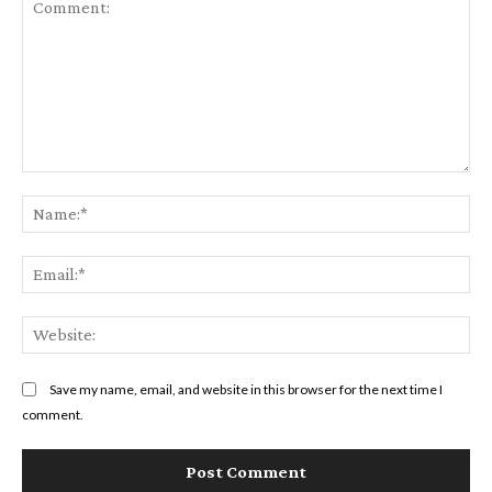
Comment:
Na
Ema
Web
Save my name, email, and website in this browser for the next time I
comment.