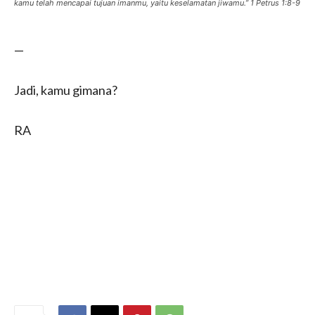
kamu telah mencapai tujuan imanmu, yaitu keselamatan jiwamu.” ‭‭1 Petrus‬ ‭1‬:‭8‬-‭9‬
—
Jadi, kamu gimana?
RA