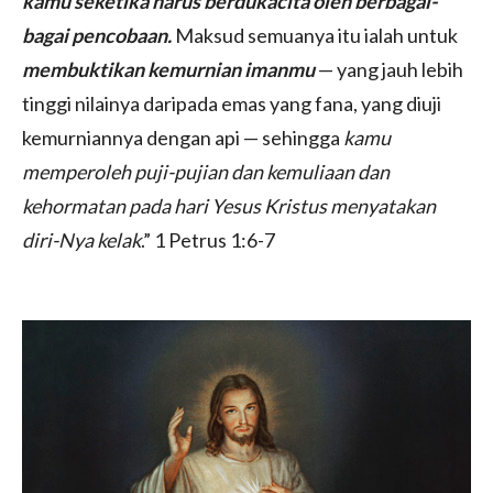
kamu seketika harus berdukacita oleh berbagai-
bagai pencobaan
.
Maksud semuanya itu ialah untuk
membuktikan kemurnian imanmu
— yang jauh lebih
tinggi nilainya daripada emas yang fana, yang diuji
kemurniannya dengan api — sehingga
kamu
memperoleh puji-pujian dan kemuliaan dan
kehormatan pada hari Yesus Kristus menyatakan
diri-Nya kelak
.” 1 Petrus‬ ‭1‬:‭6‬-‭7‬