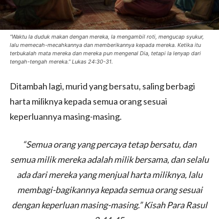
“Waktu Ia duduk makan dengan mereka, Ia mengambil roti, mengucap syukur,
lalu memecah-mecahkannya dan memberikannya kepada mereka. Ketika itu
terbukalah mata mereka dan mereka pun mengenal Dia, tetapi Ia lenyap dari
tengah-tengah mereka.” ‭‭Lukas‬ ‭24‬:‭30‬-‭31.
Ditambah lagi, murid yang bersatu, saling berbagi
harta miliknya kepada semua orang sesuai
keperluannya masing-masing.
“Semua orang yang percaya tetap bersatu, dan
semua milik mereka adalah milik bersama, dan selalu
ada dari mereka yang menjual harta miliknya, lalu
membagi-bagikannya kepada semua orang sesuai
dengan keperluan masing-masing.” ‭‭Kisah Para Rasul‬