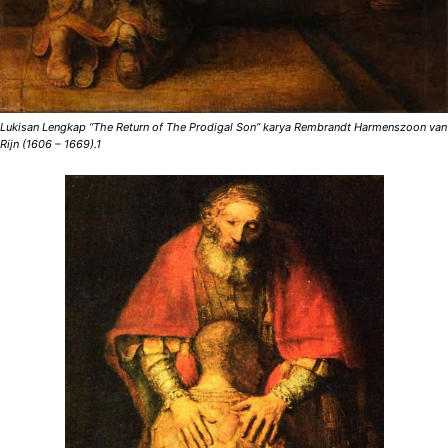
Lukisan Lengkap “The Return of The Prodigal Son” karya Rembrandt Harmenszoon van
Rijn (1606 – 1669).1