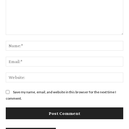
Comment:
Na
Ema
Web
Save my name, email, and website in this browser for the next time I
comment.