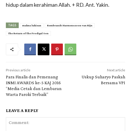
hidup dalam kerahiman Allah. + RD. Ant. Yakin.
TAGS
makna lukisan
Rembrandt Harmenszoon van Rijn
The Return of The Prodigal Son
Previous article
Next article
Para Finalis dan Pemenang
Uskup Suharyo Paskah
INMI AWARDS ke-5 KAJ 2016
Bersama VPI
“Media Cetak dan Lembaran
Warta Paroki Terbaik”
LEAVE A REPLY