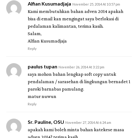
Alfian Kusumadjaja
November 25, 2014 At 10:57 pm
Kami membutuhkan bahan adven 2014 apakah
bisa di email kan mengingat saya berlokasi di
pedalaman kalimantan, terima kasih.
Salam,
Alfian Kusumadjaja
Reply
paulus tupan
November 26, 2014 At 3:22 pm
saya mohon bahan lengkap soft copy untuk
pendalaman / sarasehan di lingkungan bernadet 1
paroki barnabas pamulang.
matur nuwun
Reply
Sr. Pauline, OSU
November 27, 2014 At 6:24 am
apakah kami boleh minta bahan katekese masa
adven 2014? terima kasih.