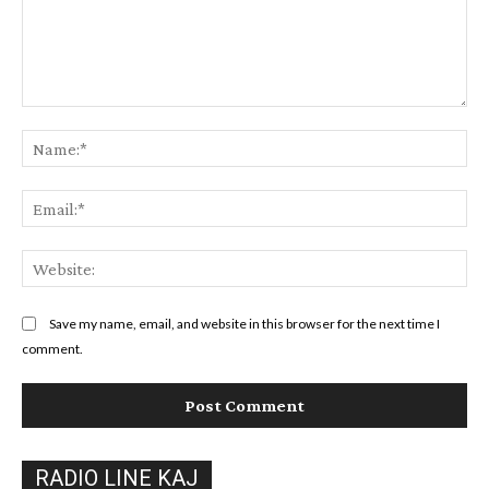
Comment:
Na
Ema
Web
Save my name, email, and website in this browser for the next time I
comment.
RADIO LINE KAJ