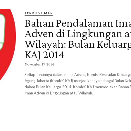
PENGUMUMAN
Bahan Pendalaman Im
Adven di Lingkungan a
Wilayah: Bulan Keluar
KAJ 2014
November 17, 2014
Setiap tahunnya dalam masa Adven, Komisi Kerasulan Keluar
Agung Jakarta (KomKK-KAJ) menjadikannya sebagai Bulan Kelu
dalam Bulan Keluarga 2014, KomKK-KAJ menyediakan Bahan
Iman Adven di Lingkungan atau Wilayah.