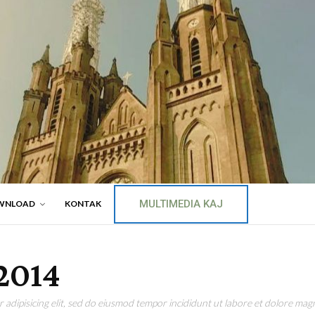
MULTIMEDIA KAJ
WNLOAD
KONTAK
2014
adipisicing elit, sed do eiusmod tempor incididunt ut labore et dolore magn