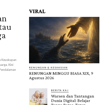
VIRAL
an
tau
ga
ga Keuskupan
arga. Kini
RENUNGAN & KESAKSIAN
 Pendalaman
RENUNGAN MINGGU BIASA XIX, 9
Agustus 2026
BERITA KAJ
Warsen dan Tantangan
Dunia Digital: Belajar
Tanpa Batas, Tetap