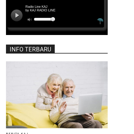
INFO TERBARU
BERITA KAJ