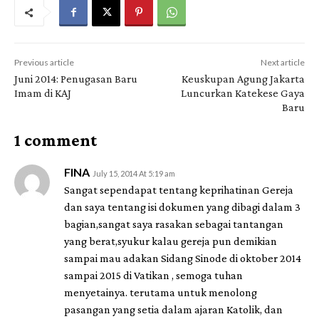
Previous article
Next article
Juni 2014: Penugasan Baru
Keuskupan Agung Jakarta
Imam di KAJ
Luncurkan Katekese Gaya
Baru
1 comment
FINA
July 15, 2014 At 5:19 am
Sangat sependapat tentang keprihatinan Gereja
dan saya tentang isi dokumen yang dibagi dalam 3
bagian,sangat saya rasakan sebagai tantangan
yang berat,syukur kalau gereja pun demikian
sampai mau adakan Sidang Sinode di oktober 2014
sampai 2015 di Vatikan , semoga tuhan
menyetainya. terutama untuk menolong
pasangan yang setia dalam ajaran Katolik, dan