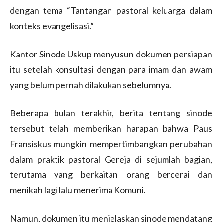
dengan tema “Tantangan pastoral keluarga dalam
konteks evangelisasi.”
Kantor Sinode Uskup menyusun dokumen persiapan
itu setelah konsultasi dengan para imam dan awam
yang belum pernah dilakukan sebelumnya.
Beberapa bulan terakhir, berita tentang sinode
tersebut telah memberikan harapan bahwa Paus
Fransiskus mungkin mempertimbangkan perubahan
dalam praktik pastoral Gereja di sejumlah bagian,
terutama yang berkaitan orang bercerai dan
menikah lagi lalu menerima Komuni.
Namun, dokumen itu menjelaskan sinode mendatang