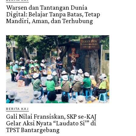
Warsen dan Tantangan Dunia
Digital: Belajar Tanpa Batas, Tetap
Mandiri, Aman, dan Terhubung
BERITA KAJ
Gali Nilai Fransiskan, SKP se-KAJ
Gelar Aksi Nyata “Laudato Si’” di
TPST Bantargebang