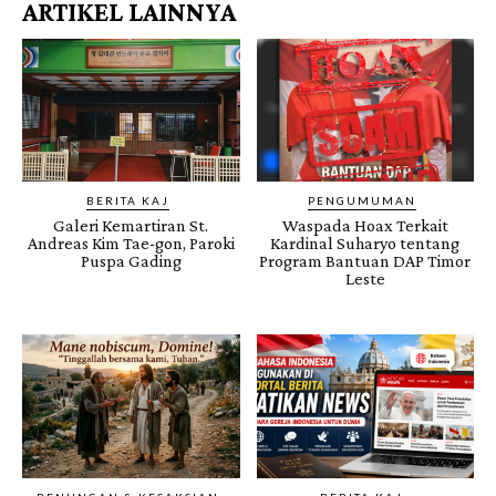
ARTIKEL LAINNYA
BERITA KAJ
PENGUMUMAN
Galeri Kemartiran St.
Waspada Hoax Terkait
Andreas Kim Tae-gon, Paroki
Kardinal Suharyo tentang
Puspa Gading
Program Bantuan DAP Timor
Leste