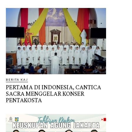
BERITA KAJ
PERTAMA DI INDONESIA, CANTICA
SACRA MENGGELAR KONSER
PENTAKOSTA