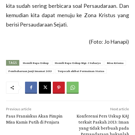
kita sudah sering berbicara soal Persaudaraan. Dan
kemudian kita dapat menuju ke Zona Kristus yang
berisi Persaudaraan Sejati.
(Foto: Jo Hanapi)
TAGS
Homili Bapa Uskup
Homili Bapa Uskup Mgr. I Suharyo
Misa Krisma
Pembaharuan Janji Imamat 2013
Terpecah akibat Permainan Status
Previous article
Next article
Paus Fransiskus Akan Pimpin
Konferensi Pers Uskup KAJ
Misa Kamis Putih di Penjara
terkait Paskah 2013: Iman
yang tidak berbuah pada
Persaudaraan bukanlah