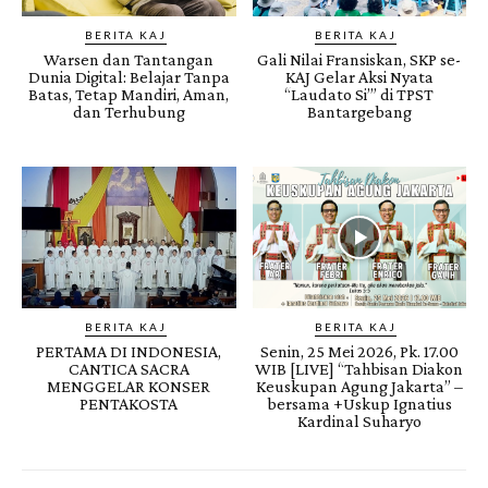
BERITA KAJ
BERITA KAJ
Warsen dan Tantangan
Gali Nilai Fransiskan, SKP se-
Dunia Digital: Belajar Tanpa
KAJ Gelar Aksi Nyata
Batas, Tetap Mandiri, Aman,
“Laudato Si’” di TPST
dan Terhubung
Bantargebang
BERITA KAJ
BERITA KAJ
PERTAMA DI INDONESIA,
Senin, 25 Mei 2026, Pk. 17.00
CANTICA SACRA
WIB [LIVE] “Tahbisan Diakon
MENGGELAR KONSER
Keuskupan Agung Jakarta” –
PENTAKOSTA
bersama +Uskup Ignatius
Kardinal Suharyo