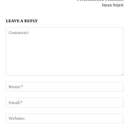
Iman Sejati
LEAVE A REPLY
Comment:
Na
Ema
Web