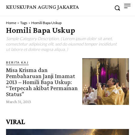
KEUSKUPAN AGUNG JAKARTA
Home
Tags
Homili Bapa Uskup
Homili Bapa Uskup
Sample Category Description. ( Lorem ipsum dolor sit amet,
consectetur adipisicing elit, sed do eiusmod tempor incididunt
ut labore et dolore magna aliqua. )
BERITA KAJ
Misa Krisma dan
Pembaharuan Janji Imamat
2013 – Homili Bapa Uskup:
“Terpecah akibat Permainan
Status”
March 31, 2013
VIRAL