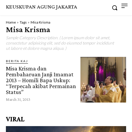
KEUSKUPAN AGUNG JAKARTA
Home
Tags
Misa Krisma
Misa Krisma
Sample Category Description. ( Lorem ipsum dolor sit amet,
consectetur adipisicing elit, sed do eiusmod tempor incididunt
ut labore et dolore magna aliqua. )
BERITA KAJ
Misa Krisma dan
Pembaharuan Janji Imamat
2013 – Homili Bapa Uskup:
“Terpecah akibat Permainan
Status”
March 31, 2013
VIRAL