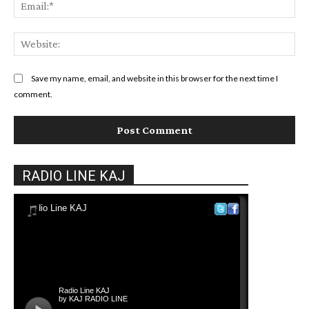
Ema
Web
Save my name, email, and website in this browser for the next time I
comment.
RADIO LINE KAJ