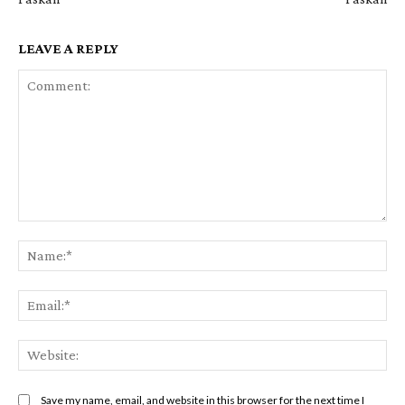
LEAVE A REPLY
Comment:
Na
Ema
Web
Save my name, email, and website in this browser for the next time I