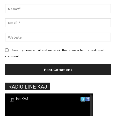
Comment:
Na
Ema
Web
Save my name, email, and website in this browser for the next time I
comment.
RADIO LINE KAJ