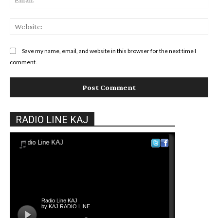
Web
Save my name, email, and website in this browser for the next time I
comment.
RADIO LINE KAJ