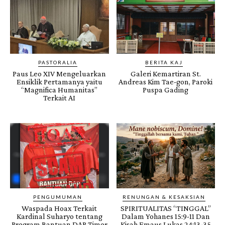
PASTORALIA
BERITA KAJ
Paus Leo XIV Mengeluarkan
Galeri Kemartiran St.
Ensiklik Pertamanya yaitu
Andreas Kim Tae-gon, Paroki
“Magnifica Humanitas”
Puspa Gading
Terkait AI
PENGUMUMAN
RENUNGAN & KESAKSIAN
Waspada Hoax Terkait
SPIRITUALITAS “TINGGAL”
Kardinal Suharyo tentang
Dalam Yohanes 15:9-11 Dan
Program Bantuan DAP Timor
Kisah Emaus Lukas 24:13-35