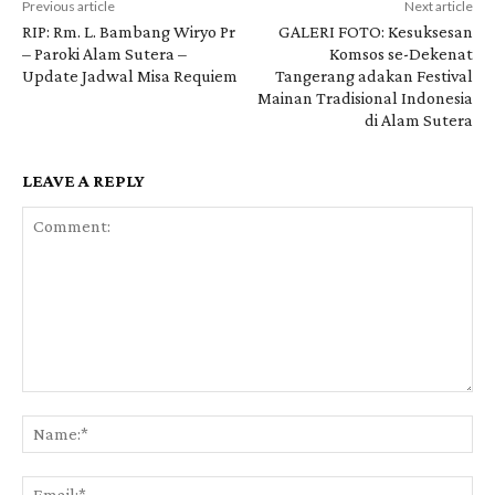
Previous article
Next article
RIP: Rm. L. Bambang Wiryo Pr
GALERI FOTO: Kesuksesan
– Paroki Alam Sutera –
Komsos se-Dekenat
Update Jadwal Misa Requiem
Tangerang adakan Festival
Mainan Tradisional Indonesia
di Alam Sutera
LEAVE A REPLY
Comment:
Na
Ema