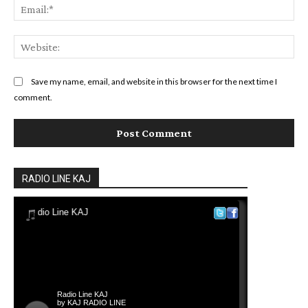
Ema
Web
Save my name, email, and website in this browser for the next time I
comment.
RADIO LINE KAJ