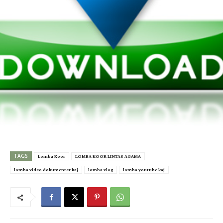
TAGS
Lomba Koor
LOMBA KOOR LINTAS AGAMA
lomba video dokumenter kaj
lomba vlog
lomba youtube kaj