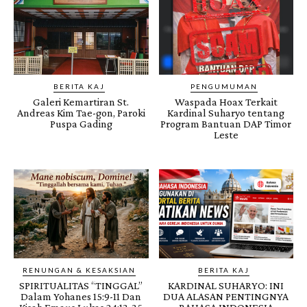
BERITA KAJ
PENGUMUMAN
Galeri Kemartiran St.
Waspada Hoax Terkait
Andreas Kim Tae-gon, Paroki
Kardinal Suharyo tentang
Puspa Gading
Program Bantuan DAP Timor
Leste
RENUNGAN & KESAKSIAN
BERITA KAJ
SPIRITUALITAS “TINGGAL”
KARDINAL SUHARYO: INI
Dalam Yohanes 15:9-11 Dan
DUA ALASAN PENTINGNYA