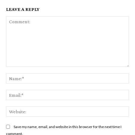
LEAVE A REPLY
Comment:
Na
Ema
Web
Save my name, email, and website in this browser for the next time I
comment.