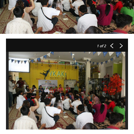
1
of 2