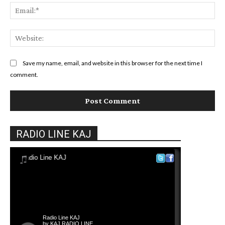
Ema
Web
Save my name, email, and website in this browser for the next time I
comment.
RADIO LINE KAJ