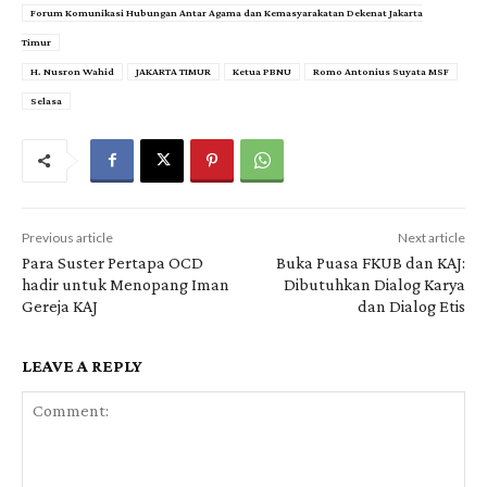
Forum Komunikasi Hubungan Antar Agama dan Kemasyarakatan Dekenat Jakarta
Timur
H. Nusron Wahid
JAKARTA TIMUR
Ketua PBNU
Romo Antonius Suyata MSF
Selasa
Previous article
Next article
Para Suster Pertapa OCD
Buka Puasa FKUB dan KAJ:
hadir untuk Menopang Iman
Dibutuhkan Dialog Karya
Gereja KAJ
dan Dialog Etis
LEAVE A REPLY