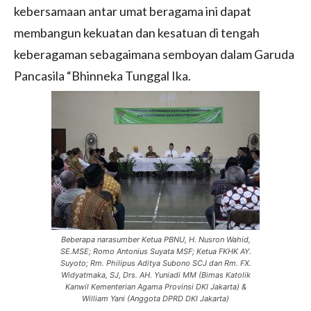
kebersamaan antar umat beragama ini dapat
membangun kekuatan dan kesatuan di tengah
keberagaman sebagaimana semboyan dalam Garuda
Pancasila “Bhinneka Tunggal Ika.
Beberapa narasumber Ketua PBNU, H. Nusron Wahid,
SE.MSE; Romo Antonius Suyata MSF; Ketua FKHK AY.
Suyoto; Rm. Philipus Aditya Subono SCJ dan Rm. FX.
Widyatmaka, SJ, Drs. AH. Yuniadi MM (Bimas Katolik
Kanwil Kementerian Agama Provinsi DKI Jakarta) &
William Yani (Anggota DPRD DKI Jakarta)