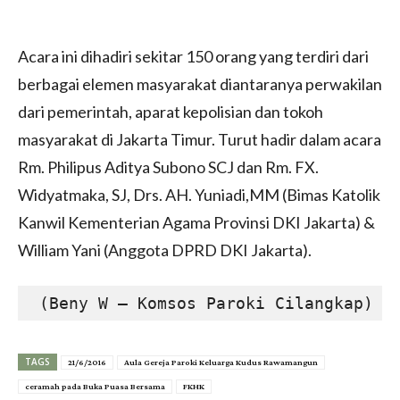
Acara ini dihadiri sekitar 150 orang yang terdiri dari
berbagai elemen masyarakat diantaranya perwakilan
dari pemerintah, aparat kepolisian dan tokoh
masyarakat di Jakarta Timur. Turut hadir dalam acara
Rm. Philipus Aditya Subono SCJ dan Rm. FX.
Widyatmaka, SJ, Drs. AH. Yuniadi,MM (Bimas Katolik
Kanwil Kementerian Agama Provinsi DKI Jakarta) &
William Yani (Anggota DPRD DKI Jakarta).
(Beny W – Komsos Paroki Cilangkap)
TAGS
21/6/2016
Aula Gereja Paroki Keluarga Kudus Rawamangun
ceramah pada Buka Puasa Bersama
FKHK