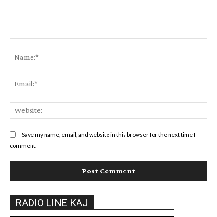
Comment:
Na
Ema
Web
Save my name, email, and website in this browser for the next time I
comment.
RADIO LINE KAJ