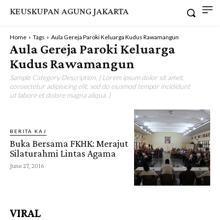
KEUSKUPAN AGUNG JAKARTA
Home
Tags
Aula Gereja Paroki Keluarga Kudus Rawamangun
Aula Gereja Paroki Keluarga
Kudus Rawamangun
Sample Category Description. ( Lorem ipsum dolor sit amet,
consectetur adipisicing elit, sed do eiusmod tempor incididunt
ut labore et dolore magna aliqua. )
BERITA KAJ
Buka Bersama FKHK: Merajut
Silaturahmi Lintas Agama
June 27, 2016
VIRAL