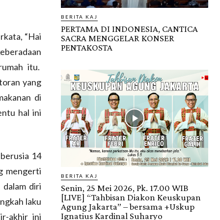
BERITA KAJ
PERTAMA DI INDONESIA, CANTICA
rkata, “Hai
SACRA MENGGELAR KONSER
PENTAKOSTA
 keberadaan
rumah itu.
toran yang
makanan di
ntu hal ini
 berusia 14
ng mengerti
BERITA KAJ
 dalam diri
Senin, 25 Mei 2026, Pk. 17.00 WIB
[LIVE] “Tahbisan Diakon Keuskupan
ingkah laku
Agung Jakarta” – bersama +Uskup
Ignatius Kardinal Suharyo
-akhir ini