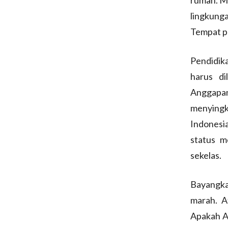
lingkung
Tempat p
Pendidika
harus di
Anggapa
menyingk
Indonesi
status m
sekelas.
Bayangka
marah. A
Apakah An