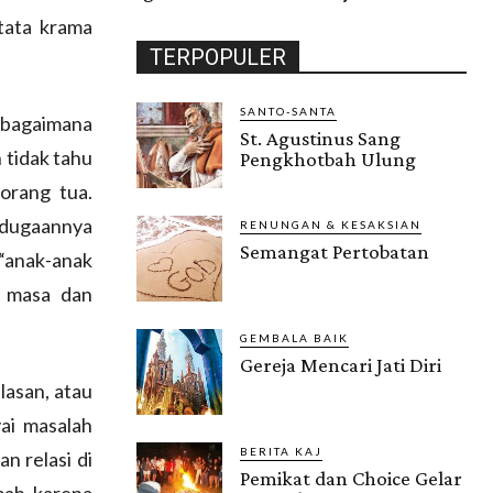
tata krama
TERPOPULER
SANTO-SANTA
 bagaimana
St. Agustinus Sang
 tidak tahu
Pengkhotbah Ulung
orang tua.
i dugaannya
RENUNGAN & KESAKSIAN
Semangat Pertobatan
“anak-anak
u masa dan
GEMBALA BAIK
Gereja Mencari Jati Diri
lasan, atau
ai masalah
BERITA KAJ
n relasi di
Pemikat dan Choice Gelar
ah, karena