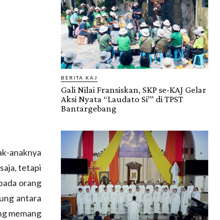
BERITA KAJ
Gali Nilai Fransiskan, SKP se-KAJ Gelar
Aksi Nyata “Laudato Si’” di TPST
Bantargebang
ak-anaknya
aja, tetapi
epada orang
gung antara
ang memang