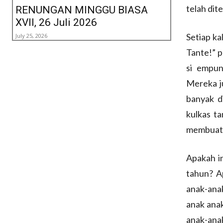
telah dit
RENUNGAN MINGGU BIASA
XVII, 26 Juli 2026
Setiap ka
July 25, 2026
Tante!” p
si empun
Mereka j
banyak d
kulkas ta
membuat s
Apakah i
tahun? A
anak-ana
anak anak
anak-ana