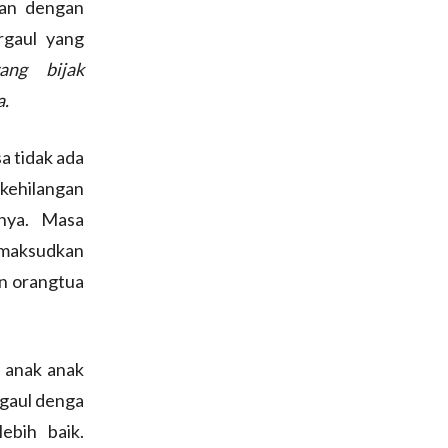
kan dengan
rgaul yang
ang bijak
a.
a tidak ada
kehilangan
anya. Masa
 maksudkan
n orangtua
, anak anak
rgaul denga
ebih baik.