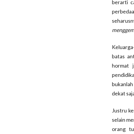
berarti 
perbedaa
seharus
menggemb
Keluarga-
batas an
hormat 
pendidik
bukanlah
dekat saj
Justru ke
selain me
orang tu