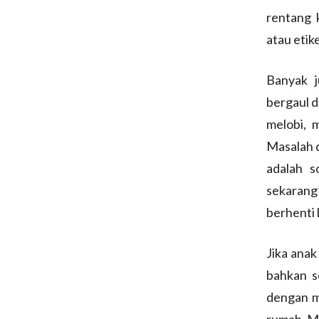
rentang 
atau etik
Banyak j
bergaul d
melobi, 
Masalah d
adalah s
sekarang
berhenti 
Jika anak
bahkan s
dengan me
rumah. M