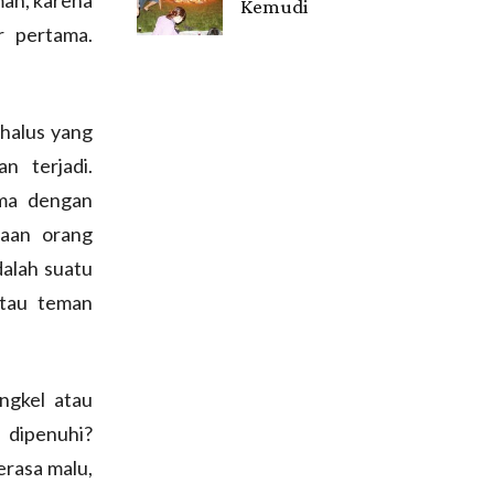
Kemudi
r pertama.
Gendis.ID
 halus yang
n terjadi.
ma dengan
saan orang
alah suatu
atau teman
ngkel atau
 dipenuhi?
erasa malu,