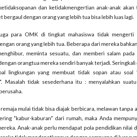
ketidaksopanan dan ketidakmengertian anak-anak akan 
et bergaul dengan orang yang lebih tua bisa lebih luas lagi.
uga para OMK di tingkat mahasiswa tidak mengerti
engan orang yang lebih tua. Beberapa dari mereka bahkan
menghibur, meminta sesuatu, dan memberi salam pada 
engan orangtua mereka sendiri banyak terjadi. Seringkal
oal lingkungan yang membuat tidak sopan atau soal 
”. Masalah tidak sesederhana itu : menyalahkan suat
berusaha.
 remaja mulai tidak bisa diajak berbicara, melawan tanpa a
ering “kabur-kaburan” dari rumah, maka Anda mempuny
reka. Anak-anak perlu mendapat pola pendidikan nilai da
ereka tidak mendapatkannya dengan sempurna di luar rum