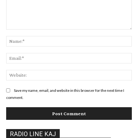
Comment:
Na
Ema
Web
Save my name, email, and website in this browser for the next time I
comment.
RADIO LINE KAJ