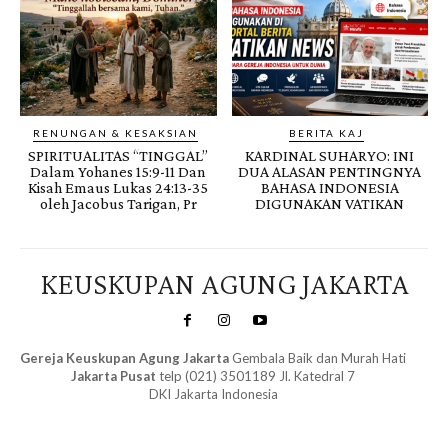
RENUNGAN & KESAKSIAN
BERITA KAJ
SPIRITUALITAS “TINGGAL”
KARDINAL SUHARYO: INI
Dalam Yohanes 15:9-11 Dan
DUA ALASAN PENTINGNYA
Kisah Emaus Lukas 24:13-35
BAHASA INDONESIA
oleh Jacobus Tarigan, Pr
DIGUNAKAN VATIKAN
KEUSKUPAN AGUNG JAKARTA
Gereja Keuskupan Agung Jakarta
Gembala Baik dan Murah Hati
Jakarta Pusat
telp (021) 3501189 Jl. Katedral 7
DKI Jakarta Indonesia
SuarNews.com
&
Gendis