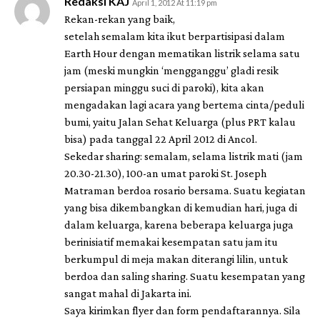
Redaksi KAJ
April 1, 2012 At 11:19 pm
Rekan-rekan yang baik,
setelah semalam kita ikut berpartisipasi dalam
Earth Hour dengan mematikan listrik selama satu
jam (meski mungkin ‘mengganggu’ gladi resik
persiapan minggu suci di paroki), kita akan
mengadakan lagi acara yang bertema cinta/peduli
bumi, yaitu Jalan Sehat Keluarga (plus PRT kalau
bisa) pada tanggal 22 April 2012 di Ancol.
Sekedar sharing: semalam, selama listrik mati (jam
20.30-21.30), 100-an umat paroki St. Joseph
Matraman berdoa rosario bersama. Suatu kegiatan
yang bisa dikembangkan di kemudian hari, juga di
dalam keluarga, karena beberapa keluarga juga
berinisiatif memakai kesempatan satu jam itu
berkumpul di meja makan diterangi lilin, untuk
berdoa dan saling sharing. Suatu kesempatan yang
sangat mahal di Jakarta ini.
Saya kirimkan flyer dan form pendaftarannya. Sila