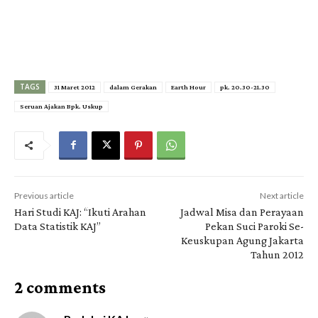
TAGS
31 Maret 2012
dalam Gerakan
Earth Hour
pk. 20.30-21.30
Seruan Ajakan Bpk. Uskup
Previous article
Next article
Hari Studi KAJ: “Ikuti Arahan
Jadwal Misa dan Perayaan
Data Statistik KAJ”
Pekan Suci Paroki Se-
Keuskupan Agung Jakarta
Tahun 2012
2 comments