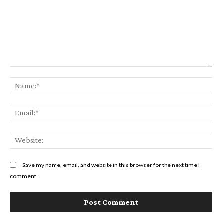
Comment:
Na
Ema
Web
Save my name, email, and website in this browser for the next time I
comment.