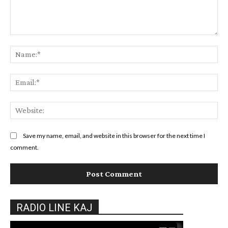
Comment:
Na
Ema
Web
Save my name, email, and website in this browser for the next time I
comment.
RADIO LINE KAJ