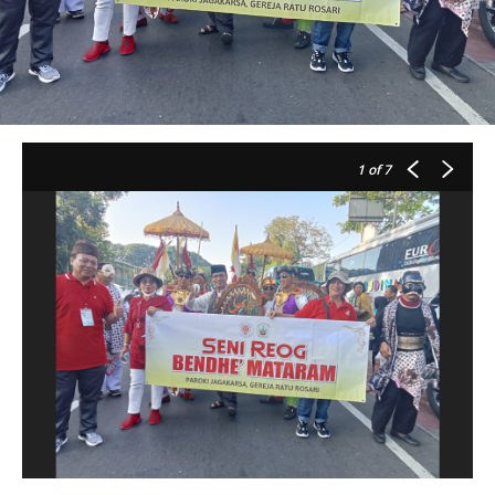
1
of 7