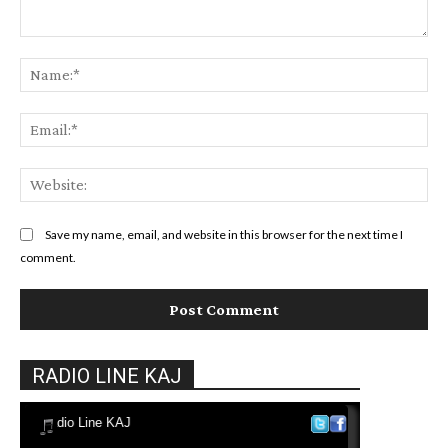
Comment:
Na
Ema
Web
Save my name, email, and website in this browser for the next time I
comment.
RADIO LINE KAJ