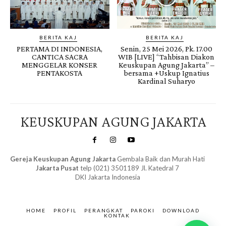
BERITA KAJ
BERITA KAJ
PERTAMA DI INDONESIA,
Senin, 25 Mei 2026, Pk. 17.00
CANTICA SACRA
WIB [LIVE] “Tahbisan Diakon
MENGGELAR KONSER
Keuskupan Agung Jakarta” –
PENTAKOSTA
bersama +Uskup Ignatius
Kardinal Suharyo
KEUSKUPAN AGUNG JAKARTA
Gereja Keuskupan Agung Jakarta
Gembala Baik dan Murah Hati
Jakarta Pusat
telp (021) 3501189 Jl. Katedral 7
DKI Jakarta Indonesia
SuarNews.com
&
Gendis
HOME
PROFIL
PERANGKAT
PAROKI
DOWNLOAD
KONTAK