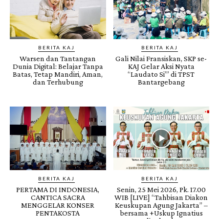
BERITA KAJ
BERITA KAJ
Warsen dan Tantangan
Gali Nilai Fransiskan, SKP se-
Dunia Digital: Belajar Tanpa
KAJ Gelar Aksi Nyata
Batas, Tetap Mandiri, Aman,
“Laudato Si’” di TPST
dan Terhubung
Bantargebang
BERITA KAJ
BERITA KAJ
PERTAMA DI INDONESIA,
Senin, 25 Mei 2026, Pk. 17.00
CANTICA SACRA
WIB [LIVE] “Tahbisan Diakon
MENGGELAR KONSER
Keuskupan Agung Jakarta” –
PENTAKOSTA
bersama +Uskup Ignatius