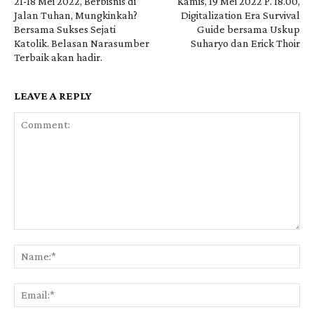
21-18 Mei 2022, Berbisnis di
Kamis, 19 Mei 2022 P. 18.00,
Jalan Tuhan, Mungkinkah?
Digitalization Era Survival
Bersama Sukses Sejati
Guide bersama Uskup
Katolik. Belasan Narasumber
Suharyo dan Erick Thoir
Terbaik akan hadir.
LEAVE A REPLY
Comment:
Na
Ema