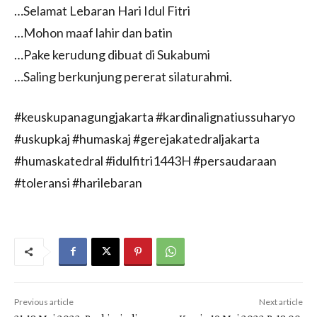
…Selamat Lebaran Hari Idul Fitri
…Mohon maaf lahir dan batin
…Pake kerudung dibuat di Sukabumi
…Saling berkunjung pererat silaturahmi.
#keuskupanagungjakarta #kardinalignatiussuharyo
#uskupkaj #humaskaj #gerejakatedraljakarta
#humaskatedral #idulfitri1443H #persaudaraan
#toleransi #harilebaran
Previous article
Next article