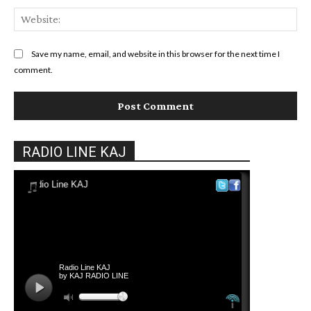
Web
Save my name, email, and website in this browser for the next time I
comment.
RADIO LINE KAJ