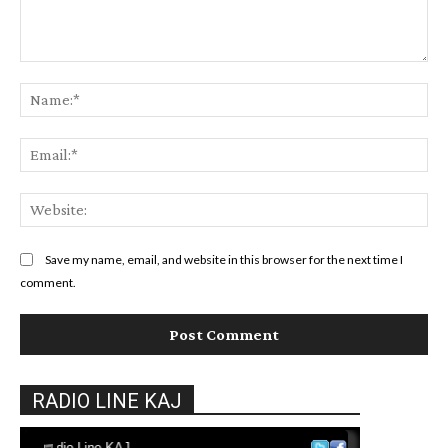
Comment:
Na
Ema
Web
Save my name, email, and website in this browser for the next time I
comment.
RADIO LINE KAJ