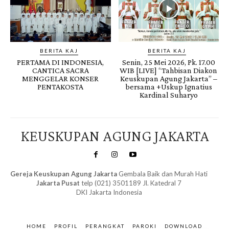
BERITA KAJ
BERITA KAJ
PERTAMA DI INDONESIA,
Senin, 25 Mei 2026, Pk. 17.00
CANTICA SACRA
WIB [LIVE] “Tahbisan Diakon
MENGGELAR KONSER
Keuskupan Agung Jakarta” –
PENTAKOSTA
bersama +Uskup Ignatius
Kardinal Suharyo
KEUSKUPAN AGUNG JAKARTA
Gereja Keuskupan Agung Jakarta
Gembala Baik dan Murah Hati
Jakarta Pusat
telp (021) 3501189 Jl. Katedral 7
DKI Jakarta Indonesia
SuarNews.com
&
Gendis
HOME
PROFIL
PERANGKAT
PAROKI
DOWNLOAD