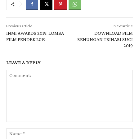
Previous article
Next article
INMI AWARDS 2019: LOMBA
DOWNLOAD FILM
FILM PENDEK 2019
RENUNGAN TRIHARI SUCI
2019
LEAVE A REPLY
Comment:
Na