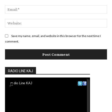
Ema
Web
Save my name, email, and website in this browser for the next time I
comment.
RADIO LINE KAJ