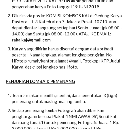
FOTOGRAFI 2017 KAJ”
B
atas
akhir
pendaftaran dan
penyerahan karya Foto tanggal
19 JUNI 2019
.
Dikirim via pos ke KOMISI KOMSOS KAJ di Gedung Karya
Pastoral Lt. 3 Katedral no 7, Jakarta Pusat, 10710 atau
dapat diantar langsung setiap hari Senin-Jumat (pk.08.00 –
14.00) dan Sabtu (pk.08.00-12.00). ATAU KE EMAIL:
raka.kaj@gmail.com
Karya yang dikirim harus disertai dengan data pribadi
peserta : Nama lengkap, alamat lengkap pengirim, No
HP/telp rumah/kantor, alamat @mail, Fotokopi KTP, Judul
Karya, deskripsi lengkap hasil foto.
PENJURIAN LOMBA & PEMENANG
Team Juri akan memilih, menilai, dan menentukan 3 (tiga)
pemenang untuk masing-masing lomba.
Setiap pemenang lomba Fotografi akan diberikan
penghargaan berupa Plakat “INMI AWARDS”, Sertifikat
dan uang tunai:1) untuk pemenang Fotografi: Juara 1 Rp.
3.000.000,-; Juara II Rp 2.000.000,; Juara III Rp