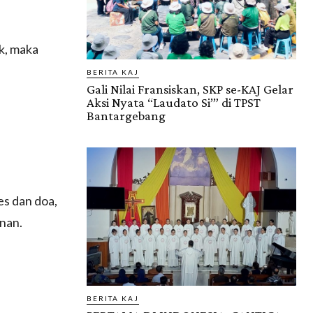
k, maka
BERITA KAJ
Gali Nilai Fransiskan, SKP se-KAJ Gelar
Aksi Nyata “Laudato Si’” di TPST
Bantargebang
es dan doa,
nan.
BERITA KAJ