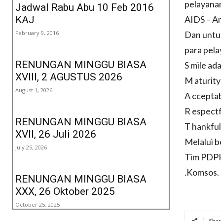
pelayana
Jadwal Rabu Abu 10 Feb 2016
KAJ
AIDS – A
February 9, 2016
Dan untu
para pel
RENUNGAN MINGGU BIASA
S mile ad
XVIII, 2 AGUSTUS 2026
M aturit
August 1, 2026
A cceptab
R espectf
RENUNGAN MINGGU BIASA
T hankful
XVII, 26 Juli 2026
Melalui b
July 25, 2026
Tim PDPK
.Komsos.
RENUNGAN MINGGU BIASA
XXX, 26 Oktober 2025
October 25, 2025
Shar