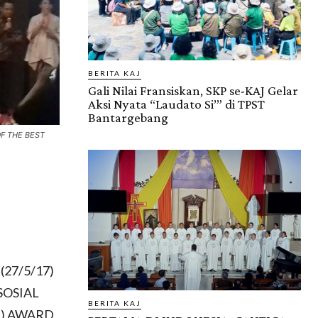
BERITA KAJ
Gali Nilai Fransiskan, SKP se-KAJ Gelar
Aksi Nyata “Laudato Si’” di TPST
Bantargebang
OF THE BEST
 (27/5/17)
 SOSIAL
BERITA KAJ
MI) AWARD