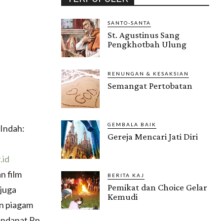
SANTO-SANTA
St. Agustinus Sang
Pengkhotbah Ulung
RENUNGAN & KESAKSIAN
Semangat Pertobatan
GEMBALA BAIK
 Indah:
Gereja Mencari Jati Diri
.id
n film
BERITA KAJ
Pemikat dan Choice Gelar
 juga
Kemudi
an piagam
Gendis.ID
endapat Rp