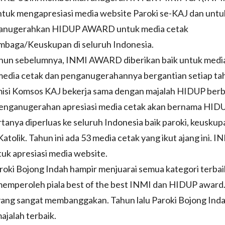
ntuk mengapresiasi media website Paroki se-KAJ dan unt
dianugerahkan HIDUP AWARD untuk media cetak
embaga/Keuskupan di seluruh Indonesia.
hun sebelumnya, INMI AWARD diberikan baik untuk media 
edia cetak dan penganugerahannya bergantian setiap tah
isi Komsos KAJ bekerja sama dengan majalah HIDUP berb
enganugerahan apresiasi media cetak akan bernama H
tanya diperluas ke seluruh Indonesia baik paroki, keusk
atolik. Tahun ini ada 53 media cetak yang ikut ajang ini. 
uk apresiasi media website.
Paroki Bojong Indah hampir menjuarai semua kategori terba
 memperoleh piala best of the best INMI dan HIDUP award
yang sangat membanggakan. Tahun lalu Paroki Bojong Inda
ajalah terbaik.