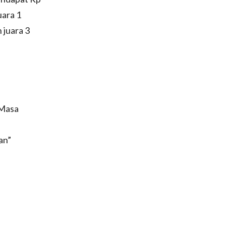
uara 1
 juara 3
 Masa
an”