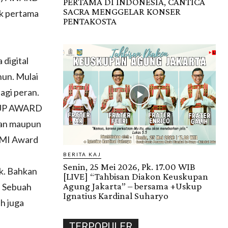
PERTAMA DI INDONESIA, CANTICA
SACRA MENGGELAR KONSER
uk pertama
PENTAKOSTA
digital
un. Mulai
agi peran.
IDUP AWARD
upan maupun
INMI Award
BERITA KAJ
Senin, 25 Mei 2026, Pk. 17.00 WIB
ik. Bahkan
[LIVE] “Tahbisan Diakon Keuskupan
Agung Jakarta” – bersama +Uskup
. Sebuah
Ignatius Kardinal Suharyo
h juga
TERPOPULER