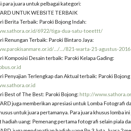
ni para juara untuk pelbagai kategori:
WARD UNTUK WEBSITE TERBAIK
ri Berita Terbaik: Paroki Bojong Indah:
w.sathora.or.id/6922/tiga-dua-satu-toeettt/
ri Renungan Terbaik: Paroki Bintaro Jaya:
ww.parokisanmare.or.id/…/…/821-warta-21-agustus-2016
ri Komposisi Desain terbaik: Paroki Kelapa Gading:
bus.or.id
ri Penyajian Terlengkap dan Aktual terbaik: Paroki Bojong
w.sathora.or.id
ri Best of The Best: Paroki Bojong:
http://www.sathora.or
RD juga memberikan apresiasi untuk Lomba Fotografi da
usus untuk juara pertamanya. Para juara khusus lomba ini
hadiah uang: Pemenang pertama fotografi selain piala d
RD, juga mendapatkan hadiah uang Rp 3 Juta, Juara 2 m