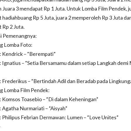
n Juara 3 mendapat Rp 1 Juta. Untuk Lomba Film Pendek, j
hadiahbuang Rp 5 Juta, juara 2 memperoleh Rp 3 Juta dan
 Rp 2 Juta.
ini Pemenangnya:
 Lomba Foto:
1: Kendrick – “Berempati”
2: Ignatius – “Setia Bersamamu dalam setiap Langkah demi
3: Frederikus – “Bertindah Adil dan Beradab pada Lingkung
 Lomba Film Pendek:
1: Komsos Toasebio – “Di dalam Keheningan”
2: Agatha Nurmariati – “Aisyah”
3: Philipus Febrian Dermawan: Lumen – “Love Unites”
-