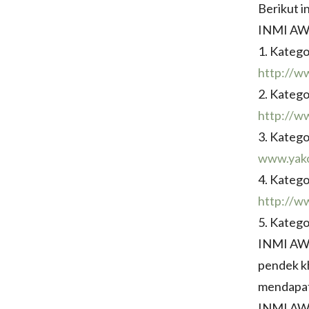
Berikut i
INMI A
1. Katego
http://ww
2. Katego
http://w
3. Katego
www.yako
4. Katego
http://ww
5. Katego
INMI AWA
pendek kh
mendapat 
INMI AWA