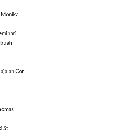
. Monika
eminari
ebuah
ajalah Cor
t
Thomas
i St