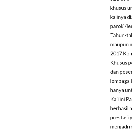
khusus u
kalinya 
paroki/l
Tahun-ta
maupun m
2017 Kom
Khusus p
dan peser
lembaga K
hanya unt
Kali ini 
berhasil
prestasi 
menjadi m