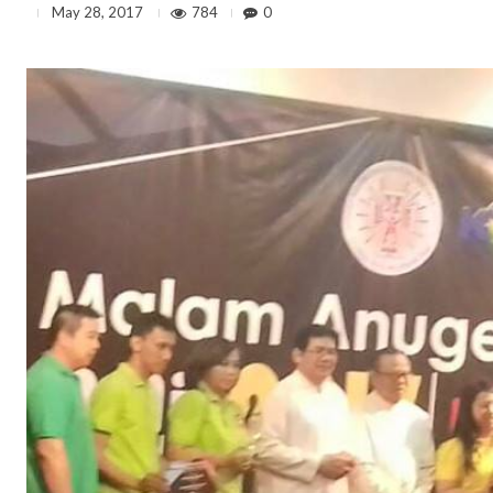
784
0
May 28, 2017