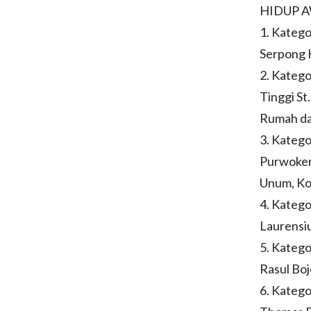
HIDUP 
1. Katego
Serpong 
2. Katego
Tinggi St
Rumah dan
3. Katego
Purwokert
Unum, Ko
4. Katego
Laurensi
5. Katego
Rasul Bo
6. Katego