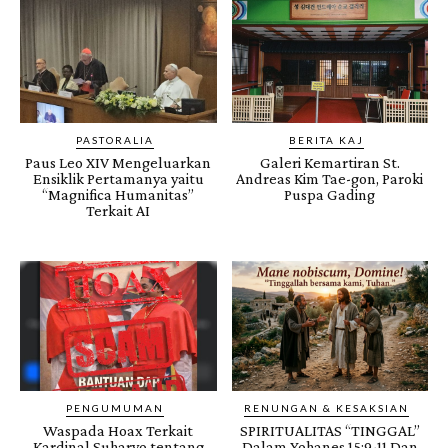
PASTORALIA
BERITA KAJ
Paus Leo XIV Mengeluarkan
Galeri Kemartiran St.
Ensiklik Pertamanya yaitu
Andreas Kim Tae-gon, Paroki
“Magnifica Humanitas”
Puspa Gading
Terkait AI
PENGUMUMAN
RENUNGAN & KESAKSIAN
Waspada Hoax Terkait
SPIRITUALITAS “TINGGAL”
Kardinal Suharyo tentang
Dalam Yohanes 15:9-11 Dan