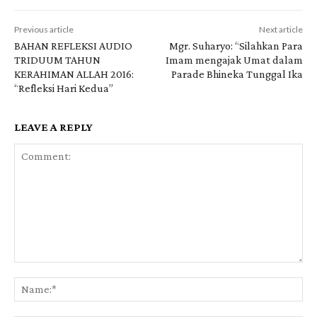
y
Previous article
Next article
e
BAHAN REFLEKSI AUDIO
Mgr. Suharyo: “Silahkan Para
r
TRIDUUM TAHUN
Imam mengajak Umat dalam
KERAHIMAN ALLAH 2016:
Parade Bhineka Tunggal Ika
“Refleksi Hari Kedua”
LEAVE A REPLY
Comment:
Na