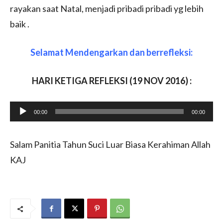
rayakan saat Natal, menjadi pribadi pribadi yg lebih
baik .
Selamat Mendengarkan dan berrefleksi:
HARI KETIGA REFLEKSI (19 NOV 2016) :
A
00:00
00:00
u
d
Salam Panitia Tahun Suci Luar Biasa Kerahiman Allah
i
KAJ
o
P
l
a