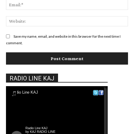
Ema
Web
Save my name, email, and website in this browser for the next time I
comment.
RADIO LINE KAJ