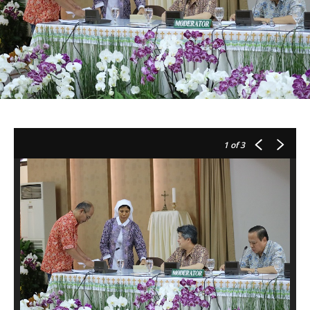
1
of 3