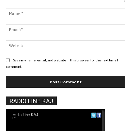
Comment:
Na
Ema
Web
Save my name, email, and website in this browser for the next time I
comment.
RADIO LINE KAJ