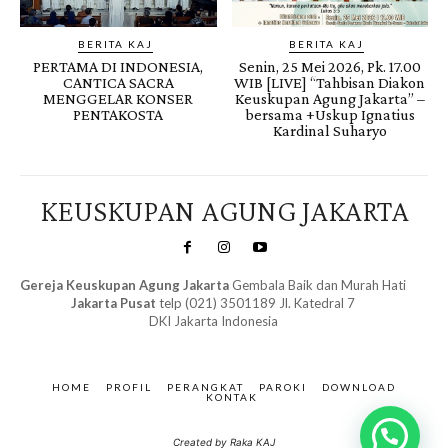
BERITA KAJ
BERITA KAJ
PERTAMA DI INDONESIA,
Senin, 25 Mei 2026, Pk. 17.00
CANTICA SACRA
WIB [LIVE] “Tahbisan Diakon
MENGGELAR KONSER
Keuskupan Agung Jakarta” –
PENTAKOSTA
bersama +Uskup Ignatius
Kardinal Suharyo
KEUSKUPAN AGUNG JAKARTA
Gereja Keuskupan Agung Jakarta
Gembala Baik dan Murah Hati
Jakarta Pusat
telp (021) 3501189 Jl. Katedral 7
DKI Jakarta Indonesia
SuarNews.com
&
Gendis
HOME
PROFIL
PERANGKAT
PAROKI
DOWNLOAD
KONTAK
Created by Raka KAJ