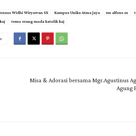
fonsus Widhi Wiryawan SX
Kampus Unika Atma Jaya
rm alfons sx
kaj
temu orang muda katolik kaj
e
Misa & Adorasi bersama Mgr.Agustinus A
Agung 