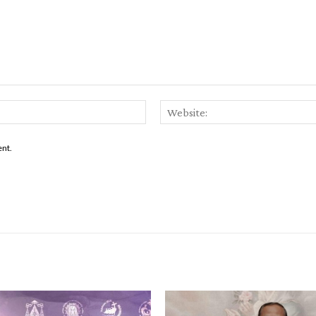
Email:*
ent.