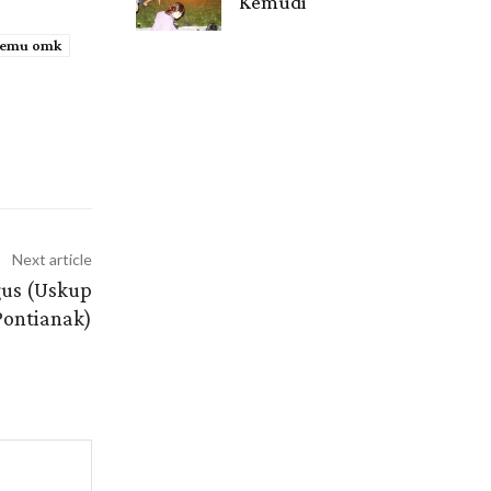
Kemudi
temu omk
Next article
gus (Uskup
Pontianak)