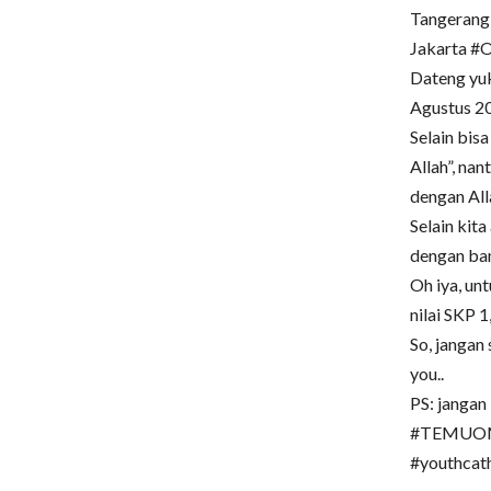
Tangerang,
Jakarta #
Dateng yu
Agustus 201
Selain bis
Allah”, na
dengan All
Selain kit
dengan ba
Oh iya, un
nilai SKP 1
So, jangan
you..
PS: jangan
#TEMUOMK
#youthcat