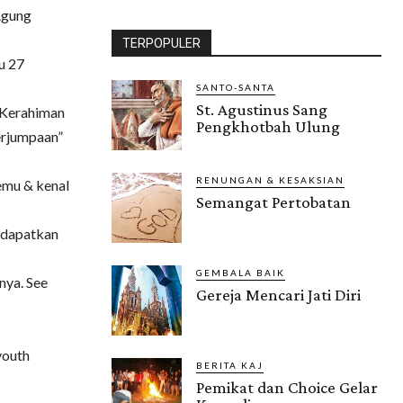
Agung
TERPOPULER
u 27
SANTO-SANTA
St. Agustinus Sang
“Kerahiman
Pengkhotbah Ulung
erjumpaan”
RENUNGAN & KESAKSIAN
emu & kenal
Semangat Pertobatan
ndapatkan
GEMBALA BAIK
nya. See
Gereja Mencari Jati Diri
outh
BERITA KAJ
Pemikat dan Choice Gelar