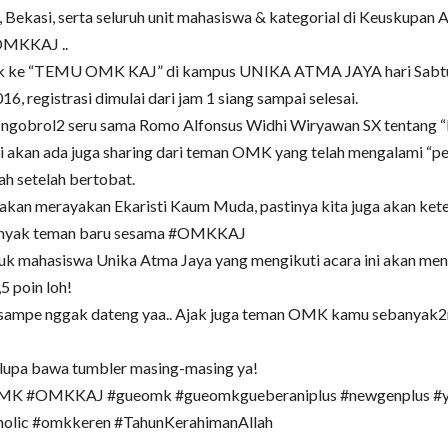
 Bekasi, serta seluruh unit mahasiswa & kategorial di Keuskupan 
OMKKAJ ..
k ke “TEMU OMK KAJ” di kampus UNIKA ATMA JAYA hari Sabt
6, registrasi dimulai dari jam 1 siang sampai selesai.
a ngobrol2 seru sama Romo Alfonsus Widhi Wiryawan SX tentang 
nti akan ada juga sharing dari teman OMK yang telah mengalami “p
ah setelah bertobat.
a akan merayakan Ekaristi Kaum Muda, pastinya kita juga akan ket
nyak teman baru sesama #OMKKAJ
tuk mahasiswa Unika Atma Jaya yang mengikuti acara ini akan me
,5 poin loh!
 sampe nggak dateng yaa.. Ajak juga teman OMK kamu sebanyak2
 lupa bawa tumbler masing-masing ya!
 #OMKKAJ #gueomk #gueomkgueberaniplus #newgenplus #y
holic #omkkeren #TahunKerahimanAllah