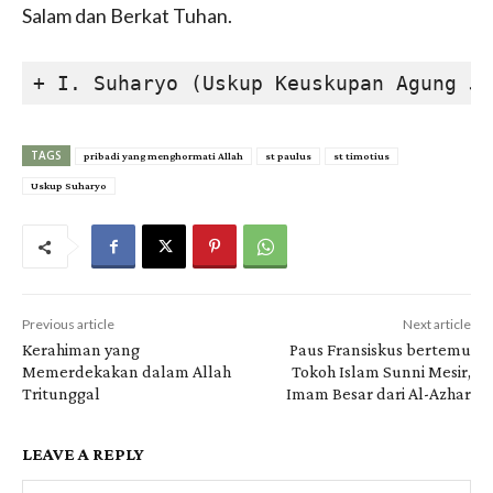
Salam dan Berkat Tuhan.
+ I. Suharyo (Uskup Keuskupan Agung Ja
TAGS
pribadi yang menghormati Allah
st paulus
st timotius
Uskup Suharyo
Previous article
Next article
Kerahiman yang
Paus Fransiskus bertemu
Memerdekakan dalam Allah
Tokoh Islam Sunni Mesir,
Tritunggal
Imam Besar dari Al-Azhar
LEAVE A REPLY