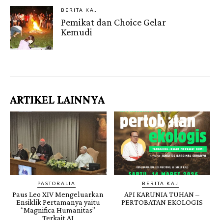
BERITA KAJ
Pemikat dan Choice Gelar
Kemudi
Gendis.ID
ARTIKEL LAINNYA
PASTORALIA
BERITA KAJ
Paus Leo XIV Mengeluarkan
API KARUNIA TUHAN –
Ensiklik Pertamanya yaitu
PERTOBATAN EKOLOGIS
“Magnifica Humanitas”
Terkait AI