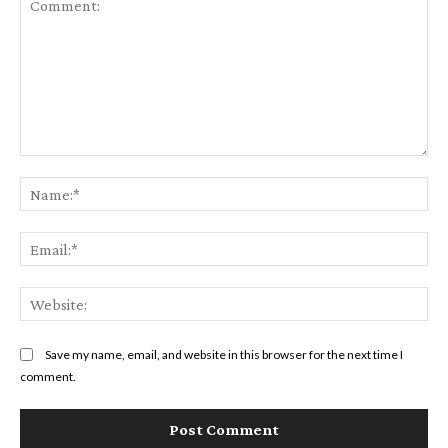
Comment:
Na
Ema
Web
Save my name, email, and website in this browser for the next time I
comment.