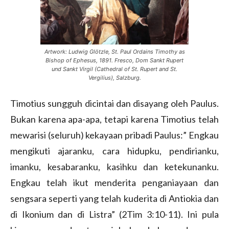
Artwork: Ludwig Glötzle, St. Paul Ordains Timothy as
Bishop of Ephesus, 1891. Fresco, Dom Sankt Rupert
und Sankt Virgil (Cathedral of St. Rupert and St.
Vergilius), Salzburg.
Timotius sungguh dicintai dan disayang oleh Paulus.
Bukan karena apa-apa, tetapi karena Timotius telah
mewarisi (seluruh) kekayaan pribadi Paulus:” Engkau
mengikuti ajaranku, cara hidupku, pendirianku,
imanku, kesabaranku, kasihku dan ketekunanku.
Engkau telah ikut menderita penganiayaan dan
sengsara seperti yang telah kuderita di Antiokia dan
di Ikonium dan di Listra” (2Tim 3:10-11). Ini pula