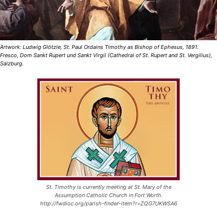
Artwork: Ludwig Glötzle, St. Paul Ordains Timothy as Bishop of Ephesus, 1891.
Fresco, Dom Sankt Rupert und Sankt Virgil (Cathedral of St. Rupert and St. Vergilius),
Salzburg.
St. Timothy is currently meeting at St. Mary of the
Assumption Catholic Church in Fort Worth.
http://fwdioc.org/parish-finder-item?r=ZQG7UKWSA6