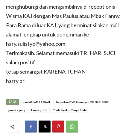
menghubungi dan mengambilnya di receptionis
Wisma KAJ dengan Mas Paulus atau Mbak Fanny.
Para Rama di luar KAJ, yang berminat silakan mail
alamat lengkap untuk pengiriman ke
hary.sulistyo@yahoo.com
Terimakasih. Selamat memasuki TRI HARI SUCI
salam positif
tetap semangat KARENA TUHAN
harry pr
TAGS
dan MALAM PASKAH
Dapatkan DVD Renungan TRI HARI SUCI
jumat agung
kamis putih
Tiada Syukur Tanpa Peduli