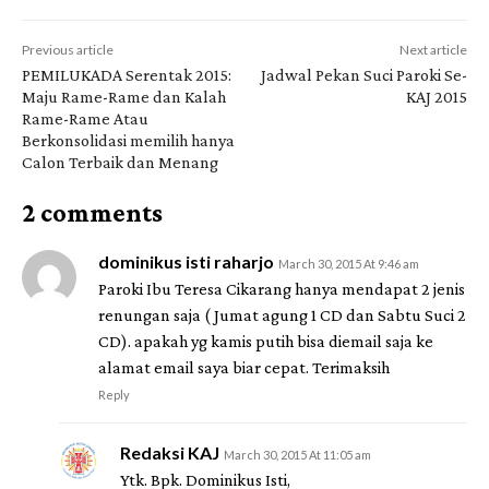
Previous article
Next article
PEMILUKADA Serentak 2015:
Jadwal Pekan Suci Paroki Se-
Maju Rame-Rame dan Kalah
KAJ 2015
Rame-Rame Atau
Berkonsolidasi memilih hanya
Calon Terbaik dan Menang
2 comments
dominikus isti raharjo
March 30, 2015 At 9:46 am
Paroki Ibu Teresa Cikarang hanya mendapat 2 jenis
renungan saja ( Jumat agung 1 CD dan Sabtu Suci 2
CD). apakah yg kamis putih bisa diemail saja ke
alamat email saya biar cepat. Terimaksih
Reply
Redaksi KAJ
March 30, 2015 At 11:05 am
Ytk. Bpk. Dominikus Isti,