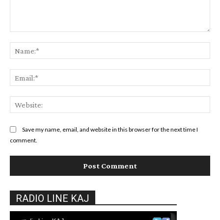
Comment:
Na
Ema
Web
Save my name, email, and website in this browser for the next time I
comment.
RADIO LINE KAJ