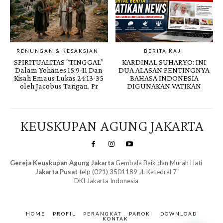
RENUNGAN & KESAKSIAN
BERITA KAJ
SPIRITUALITAS “TINGGAL”
KARDINAL SUHARYO: INI
Dalam Yohanes 15:9-11 Dan
DUA ALASAN PENTINGNYA
Kisah Emaus Lukas 24:13-35
BAHASA INDONESIA
oleh Jacobus Tarigan, Pr
DIGUNAKAN VATIKAN
KEUSKUPAN AGUNG JAKARTA
Gereja Keuskupan Agung Jakarta
Gembala Baik dan Murah Hati
Jakarta Pusat
telp (021) 3501189 Jl. Katedral 7
DKI Jakarta Indonesia
SuarNews.com
&
Gendis
HOME
PROFIL
PERANGKAT
PAROKI
DOWNLOAD
KONTAK