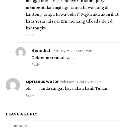
minggu lalu. “Yesus menyuruh kamu pergi
memberitakan injil dgn tanpa bawa uang di
kantong, tanpa bawa bekal”. Mgkn aku akan ikut
kata Yesus ini saja. Krn memang tdk ada duit di
kantongku.
Reply
Benedict
February 26, 2015 At 4:29 pm
Dokter merendah ya….
Reply
siprianus wator
February 26, 2015 At 8:42 am
oh……….anda sangat kaya akan kasih Tuhan
Reply
LEAVE A REPLY