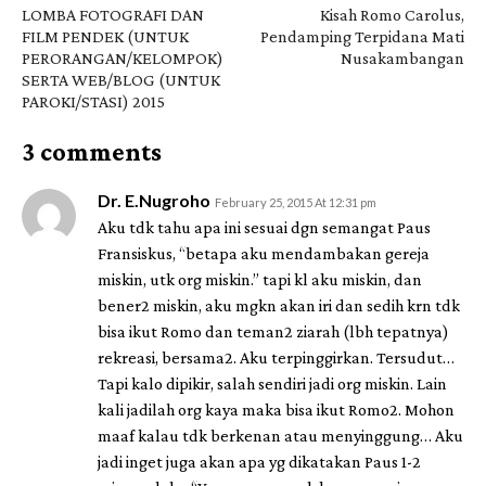
LOMBA FOTOGRAFI DAN
Kisah Romo Carolus,
FILM PENDEK (UNTUK
Pendamping Terpidana Mati
PERORANGAN/KELOMPOK)
Nusakambangan
SERTA WEB/BLOG (UNTUK
PAROKI/STASI) 2015
3 comments
Dr. E.Nugroho
February 25, 2015 At 12:31 pm
Aku tdk tahu apa ini sesuai dgn semangat Paus
Fransiskus, “betapa aku mendambakan gereja
miskin, utk org miskin.” tapi kl aku miskin, dan
bener2 miskin, aku mgkn akan iri dan sedih krn tdk
bisa ikut Romo dan teman2 ziarah (lbh tepatnya)
rekreasi, bersama2. Aku terpinggirkan. Tersudut…
Tapi kalo dipikir, salah sendiri jadi org miskin. Lain
kali jadilah org kaya maka bisa ikut Romo2. Mohon
maaf kalau tdk berkenan atau menyinggung… Aku
jadi inget juga akan apa yg dikatakan Paus 1-2