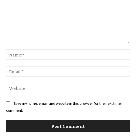
Comment:
Na
Ema
Web
Save my name, email, and website in this browser for the next time I
comment.