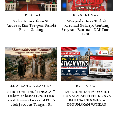
BERITA KAJ
PENGUMUMAN
Galeri Kemartiran St.
Waspada Hoax Terkait
Andreas Kim Tae-gon, Paroki
Kardinal Suharyo tentang
Puspa Gading
Program Bantuan DAP Timor
Leste
RENUNGAN & KESAKSIAN
BERITA KAJ
SPIRITUALITAS “TINGGAL”
KARDINAL SUHARYO: INI
Dalam Yohanes 15:9-11 Dan
DUA ALASAN PENTINGNYA
Kisah Emaus Lukas 24:13-35
BAHASA INDONESIA
oleh Jacobus Tarigan, Pr
DIGUNAKAN VATIKAN